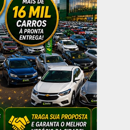
o vai para R$
8.309,97 cada