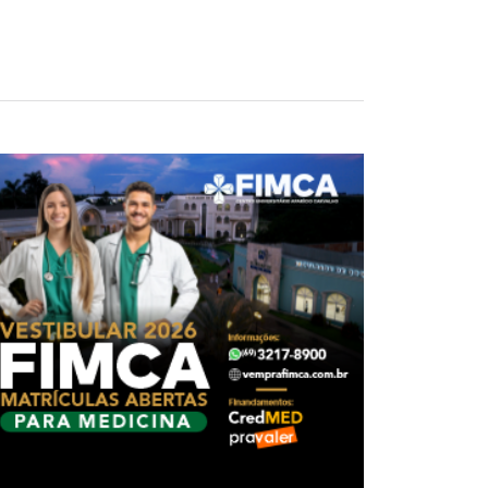
feira (29). O prêmio acumulou e está
 e irão receber R$ 1.494,16 cada.
3), em qualquer lotérica do país ou pela