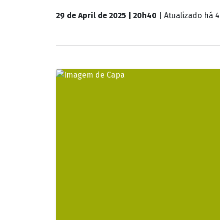
Nenhum apostador acertou as seis dezenas
estimado em R$ 11 milhões para o próximo
Os números sorteados foram: 02 - 18 - 28 -
37 apostas acertaram cinco dezenas e irão
Apostas
Para o próximo concurso, as apostas podem
internet, no site ou aplicativo da Caixa.