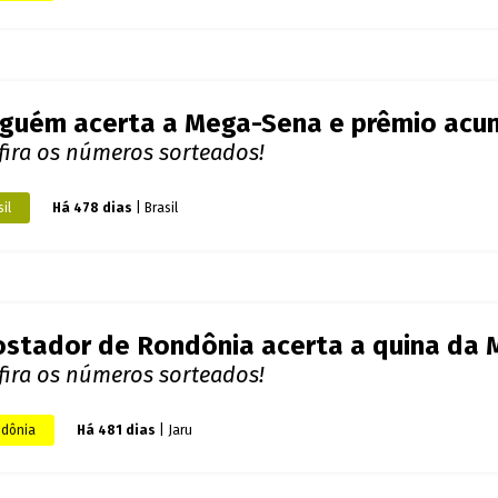
fira os números sorteados!
il
Há 483 dias
| Brasil
a-Sena acumula e vai sortear prêmio de
fira os números sorteados!
il
Há 485 dias
| Brasil
stador acerta as seis dezenas da Mega-
lhões
ina teve 164 apostas vencedoras, que irão receber