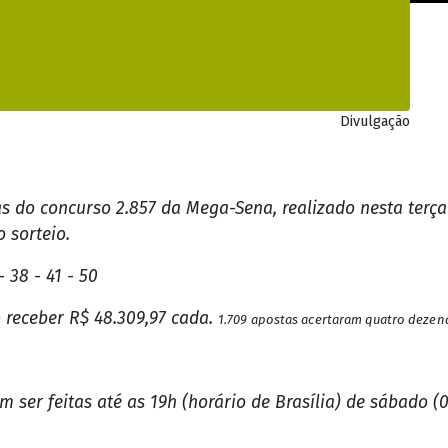
NOTÍCIAS RELACIONADAS
stador de Rondônia acerta a quina da M
fira os números sorteados!
dônia
Há 467 dias
| Porto Velho