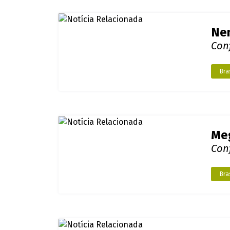
Bras
Apo
Con
Ron
Apo
Con
Ron