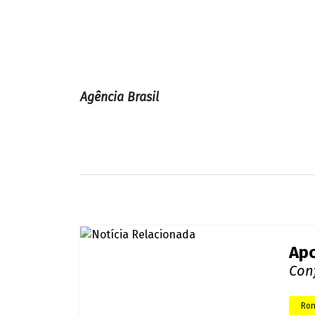
Nin
Con
Bras
Apo
Con
Ron
Nen