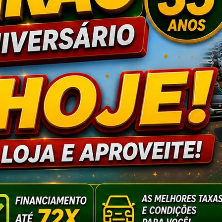
tem ganhador e prêmi
nco dezenas e irão receber R$ 4
64 dias