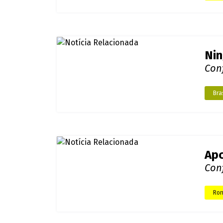
Con
Bras
Meg
Con
Bras
Apo
mi
A qu