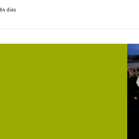
Divulgação
 do concurso 2.857 da Mega-Sena, realizado nesta terça-
 sorteio.
 38 - 41 - 50
 receber R$ 48.309,97 cada.
1.709 apostas acertaram quatro dezenas
 ser feitas até as 19h (horário de Brasília) de sábado (0