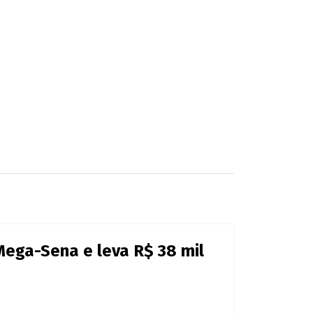
ulado vai a R$ 50 milhões
ega-Sena e leva R$ 61 mil
io vai a R$ 37 milhões