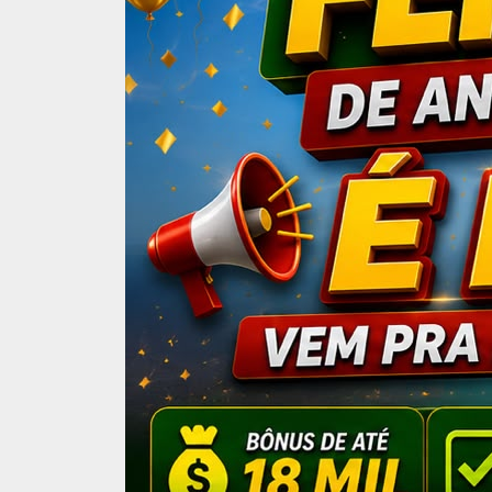
Brasil
Mega-Sena não 
11 milhões
37 apostas acertaram ci
29 de April de 2025 | 20h40
| Atualizado
há 4