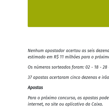
Agência Brasil
Apo
Con
Ron