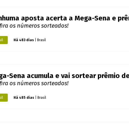
il
Há 488 dias
| São Paulo
stador de Porto Velho acerta a quina d
fira os números sorteados!
dônia
Há 492 dias
| Porto Velho
stador de Rondônia acerta a quina da M
fira os números sorteados!
dônia
Há 495 dias
| Colorado do Oeste (RO)