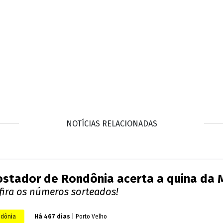
guém acerta a Mega-Sena e prêmio acum
fira os números sorteados!
il
Há 478 dias
| Brasil
stador de Rondônia acerta a quina da M
fira os números sorteados!
dônia
Há 481 dias
| Jaru
huma aposta acerta a Mega-Sena e prêm