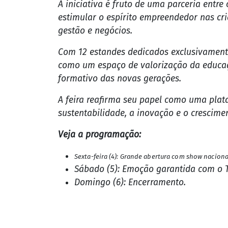
Entre os dias 4 e 6 de julho, o município de Cacoal sed
relevantes de Rondônia no fortalecimento da economia r
Um dos grandes destaques da programação 
desenvolvidos ao longo do ano letivo por
A iniciativa é fruto de uma parceria entr
estimular o espírito empreendedor nas cri
gestão e negócios.
Com 12 estandes dedicados exclusivament
como um espaço de valorização da educa