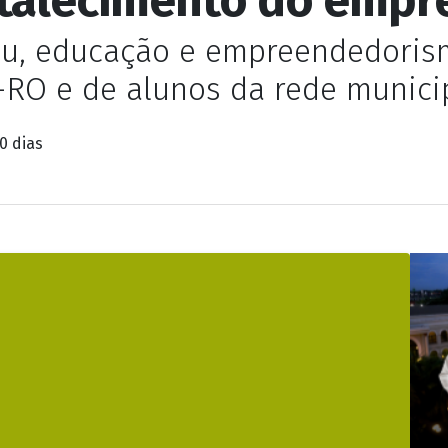
 2025 destaca protag
ortalecimento do emp
cau, educação e empreendedoris
-RO e de alunos da rede munici
0 dias