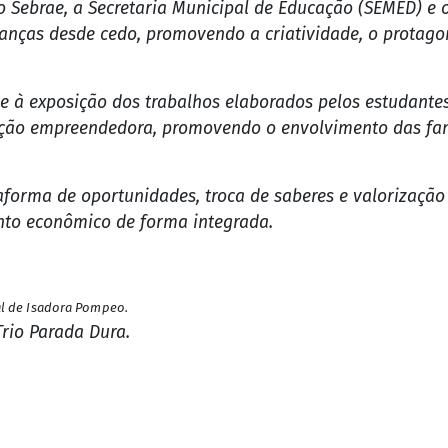
Foto: Reprodução
iará a Feira do Café e do Cacau - CAFECAU 2025, no Complexo Beira Rio "Ge
egional, ao celebrar dois dos principais pilares produtivos do estado: o c
será a participação de 11 escolas da rede municipal de
 meio do Projeto Jovens Empreendedores Primeiros Passos
e o Sebrae, a Secretaria Municipal de Educação (SEMED) 
anças desde cedo, promovendo a criatividade, o protagon
e à exposição dos trabalhos elaborados pelos estudant
ção empreendedora, promovendo o envolvimento das fam