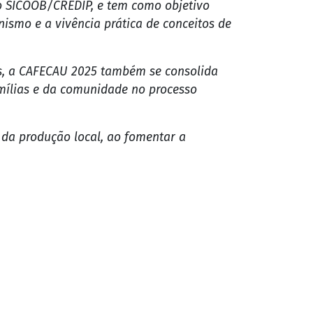
nésio Lima". O evento se consolida como um dos mais
afé e o cacau. A entrada é gratuita.
 ensino, que apresentarão produtos
 (JEPP).
e o SICOOB/CREDIP, e tem como objetivo
ismo e a vivência prática de conceitos de
es, a CAFECAU 2025 também se consolida
ílias e da comunidade no processo