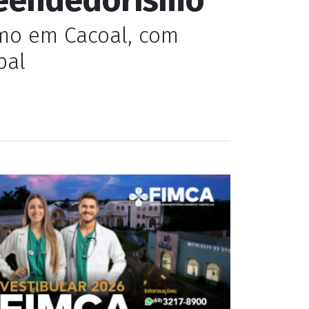
onismo
reendedorismo
mo em Cacoal, com
pal