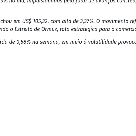
3% no dia, impulsionados pela falta de avanços concret
 fechou em US$ 105,32, com alta de 3,37%. O movimento ref
do o Estreito de Ormuz, rota estratégica para o comércio
erda de 0,58% na semana, em meio à volatilidade provoca