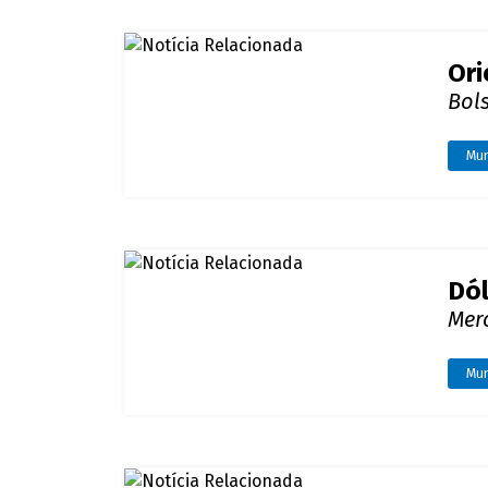
Ori
Bols
Mu
Dól
Mer
Mu