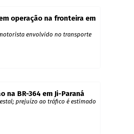
o na BR-364 em Ji-Paraná
estal; prejuízo ao tráfico é estimado
 após denúncia anônima, em
oga em outro carro