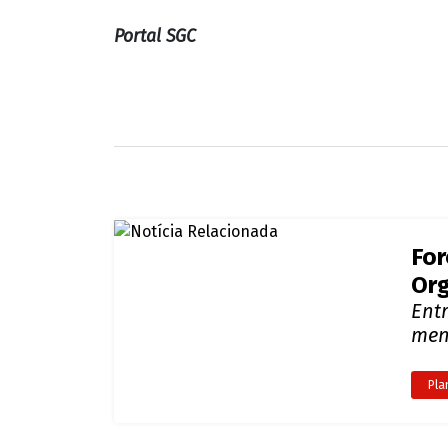
For
Org
Ent
men
Pla
Pol
Gua
Açã
de 
Pla