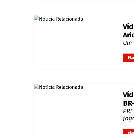
Víd
BR-
PRF
fog
Pla
Hom
rod
Aos 
Pla