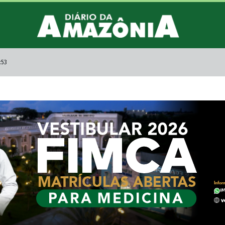
:53
mochila com drogas e
telhado de casa