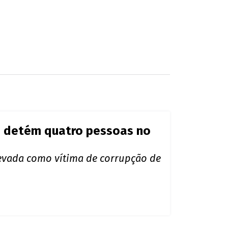
 e detém quatro pessoas no
levada como vítima de corrupção de
s em operação na fronteira em
motorista envolvido no transporte