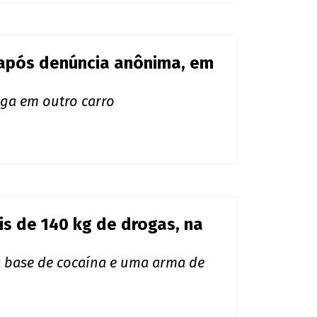
s de 140 kg de drogas, na
a base de cocaína e uma arma de
nto esperava ônibus na
ívia e a levaria para Porto Velho