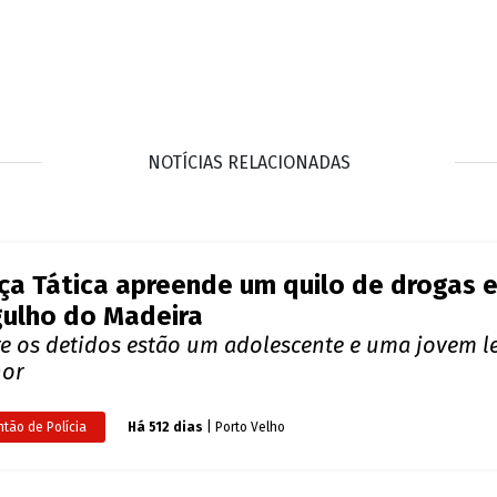
ça Tática apreende um quilo de drogas
ulho do Madeira
re os detidos estão um adolescente e uma jovem 
or
ntão de Polícia
Há 512 dias
| Porto Velho
ícia Civil apreende 180 quilos de droga
jará-Mirim
o identificou caminhão com fundo falso e deteve 
entorpecentes
ntão de Polícia
Há 593 dias
| Guajará-Mirim