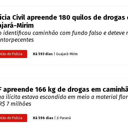
 apreende 166 kg de drogas em caminhã
a ilícita estava escondida em meio a material flor
R$ 7 milhões
ntão de Polícia
Há 596 dias
| Ji-Paraná
eo: PRF prende dois homens por tráfico
iquemes
dos traficantes estava em um táxi e o dono da dr
ntão de Polícia
Há 820 dias
| Ariquemes