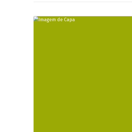
Imagem ilustrativa
Um idoso de 72 anos encontrou uma mochil
no telhado de uma residência no bairro Ca
Conforme informações obtidas pelo Portal
sobrevoando a região do quintal. Desconfi