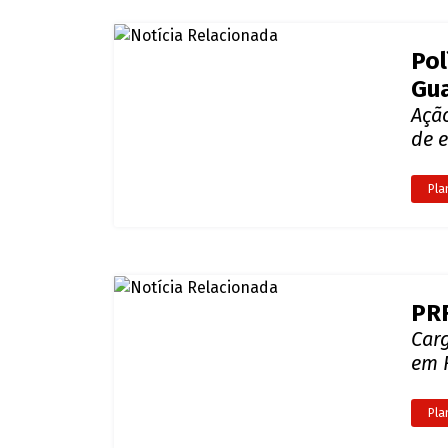
PRF
Carg
em 
Pla
Víd
Ar
Um 
Pla