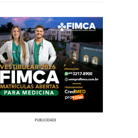
PUBLICIDADE
smissor na noite de segunda-feira (31),
minutos depois, percebeu um drone
ou a mochila jogada sobre a casa.