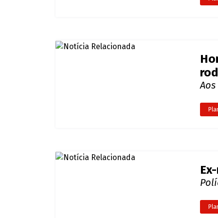
Ex-
Polí
Pla
Últimas notícias de
Plantão d