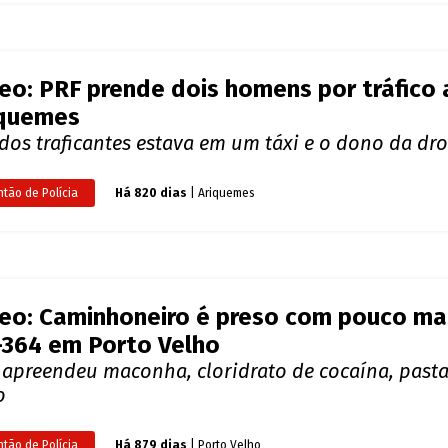
eo: Caminhoneiro é preso com pouco mai
364 em Porto Velho
 apreendeu maconha, cloridrato de cocaína, past
o
ntão de Polícia
Há 879 dias
| Porto Velho
em é preso com 20 kg de drogas enqua
oviária de Guajará-Mirim
policiais o homem disse que pegou a droga na Bol
ntão de Polícia
Há 991 dias
| Guajará-Mirim