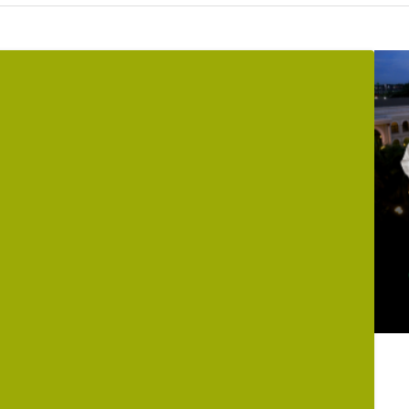
Foto: Portal SGC
a contendo drogas, balança de precisão e um rádio tran
stanheira, zona Sul de Porto Velho (RO).
 SGC, o morador ouviu um barulho vindo do telhado e, 
ado, ele utilizou uma lanterna para averiguar e encontr