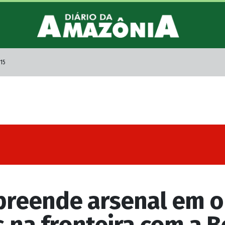
:15
apreende arsenal em 
 na fronteira com a B