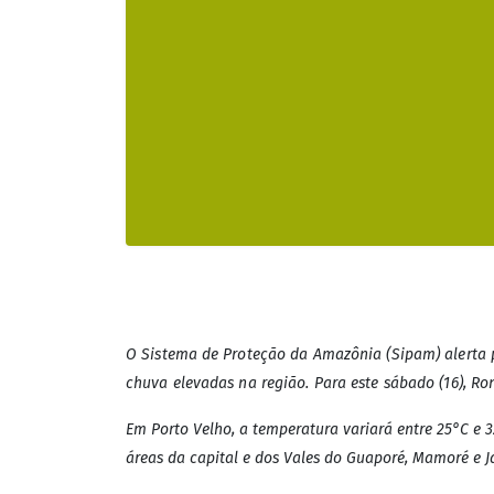
Rondônia
Tempo em Rondô
trovoadas em d
Previsão meteorológica