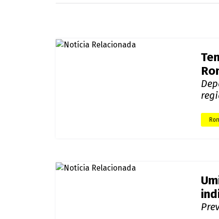
O Sistema de Proteção da Amazônia (Sipam) alerta 
chuva elevadas na região. Para este sábado (16), R
Em Porto Velho, a temperatura variará entre 25°C e 
áreas da capital e dos Vales do Guaporé, Mamoré e J
Já em São Felipe d’Oeste, os termômetros oscilarão
registrando mínima de 25°C e máxima de 33°C. Nas d
trovoadas à tarde.