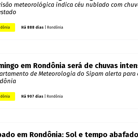
or intenso marca início da semana em 
 35ºC
visão do tempo indica tempo aberto e possibilida
dônia
Há 878 dias
| Rondônia
tabilidade vinda do Sul do Amazonas a
te domingo, alerta Sipam
visão aponta céu nublado e pancadas de chuva em
dônia
Há 880 dias
| Rondônia