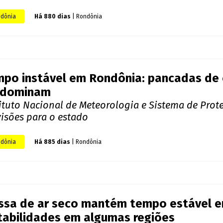
po quente e chuvas marcam previsão par
ndônia
artamento de Meteorologia do Sipam destaca infl
ião
dônia
Há 875 dias
| Rondônia
dade mantém chuvas intensas em Rondôn
ica Sipam
visão para quarta-feira inclui pancadas de chuva 
dônia
Há 876 dias
| Rondônia