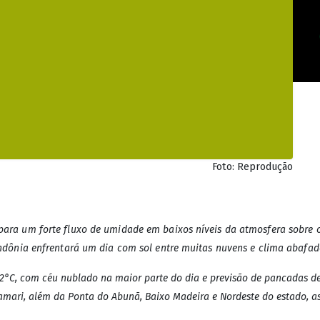
nia: Sábado com ch
iversas regiões
 indica céu nublado e pancada