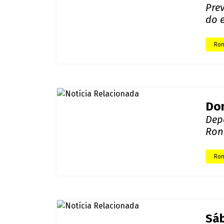
Cal
até
Pre
Ron
Ins
nes
Pre
Ron