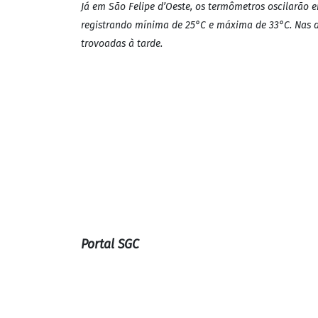
diferentes áreas do es
16 de March de 2024 | 09h50
| Atualizado
há