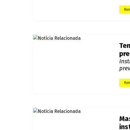
Tem
Ro
Dep
reg
Ron
Umi
ind
Pre
Ron