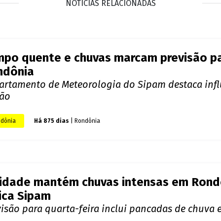
Foto: Reprodução
para um forte fluxo de umidade em baixos níveis da atmosfera sobre
ondônia enfrentará um dia com sol entre muitas nuvens e clima abafad
32°C, com céu nublado na maior parte do dia e previsão de pancadas de
amari, além da Ponta do Abunã, Baixo Madeira e Nordeste do estado, as
 entre 24°C e 35°C, enquanto em São Francisco do Guaporé, o clima ser
emais regiões rondonienses, espera-se céu parcialmente nublado a nub