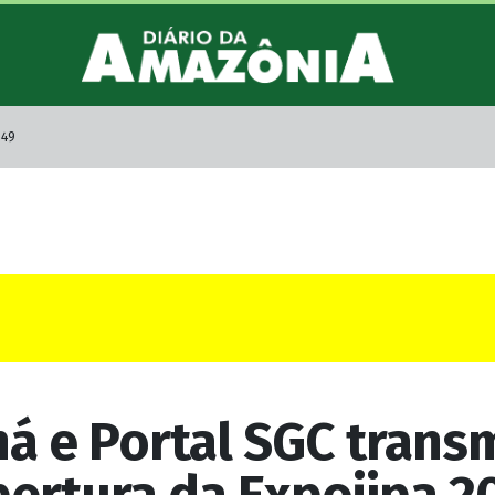
:49
ná e Portal SGC trans
ertura da Expojipa 2