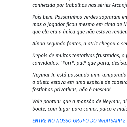
A coluna Fábia Oliveira, que tem amigos 
sua mansão em Mangaratiba, na Costa Verd
cerca de 35, mas uma delas sofreu uns ma
Isso porque, ao contrário das outras festi
em uma mulher presente no local. De acor
conhecida por trabalhos nas séries Arcan
Pois bem. Passarinhos verdes sopraram e
mas o jogador ficou mesmo em cima de Nath
que ela era a única que não estava rende
Ainda segundo fontes, a atriz chegou a 
Depois de muitas tentativas frustradas, o