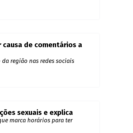
no caso do perfil fake
 exposto por Amabylle Eiroa, esposa
or causa de comentários a