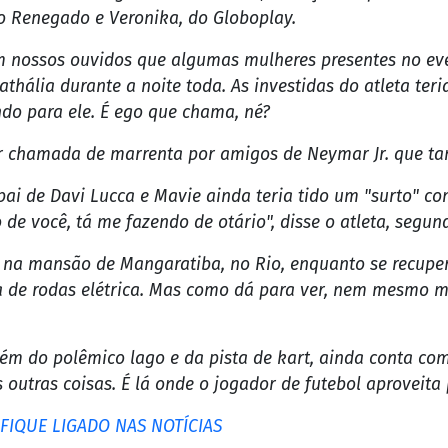
Foto: Reprodução
espalhados por todos os cantos desse Brasil, descobriu 
e do Rio de Janeiro, neste domingo (26/11). Segundo fon
us bocados com o jogador de futebol.
nhas dadas pelo atleta em que ele beija muito, nessa ele
do com os amiguinhos da coluna, a moça em questão é a 
jo Renegado e Veronika, do Globoplay.
m nossos ouvidos que algumas mulheres presentes no ev
ália durante a noite toda. As investidas do atleta teri
ndo para ele. É ego que chama, né?
ser chamada de marrenta por amigos de Neymar Jr. que 
 pai de Davi Lucca e Mavie ainda teria tido um "surto" co