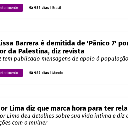
ava na delegacia
o dos famosos
Há 983 dias
| Brasil
ciele Lacerda revela qual foi o seu erro 
ntemente, um perfil fake de Graciele Lacerda foi
Igor Camargo
retenimento
Há 987 dias
| Brasil
issa Barrera é demitida de 'Pânico 7' p
or da Palestina, diz revista