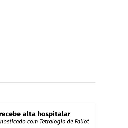
do fontes desta coluna.
de uma cirurgia. Na resenha, inclusive,
achucado ele deixa de fazer suas
m um espaço no subsolo, no estilo de uma
 para fazer suas resenhas. Nada mal, né?