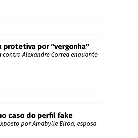
 recebe alta hospitalar
gnosticado com Tetralogia de Fallot
 protetiva por "vergonha"
a contra Alexandre Correa enquanto