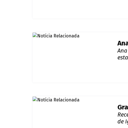
Apó
Migu
Gir
Ana
Ana