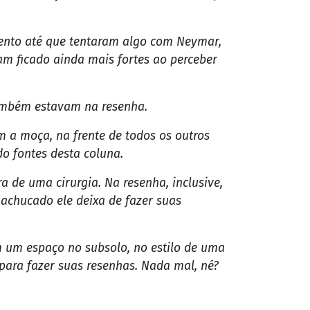
que Neymar Jr. fez mais uma resenha em
tes, o evento foi para poucas pessoas,
 ficou mais quietinho, investindo apenas
atriz e influenciadora Nathalia Morais,
ento até que tentaram algo com Neymar,
am ficado ainda mais fortes ao perceber
também estavam na resenha.
m a moça, na frente de todos os outros