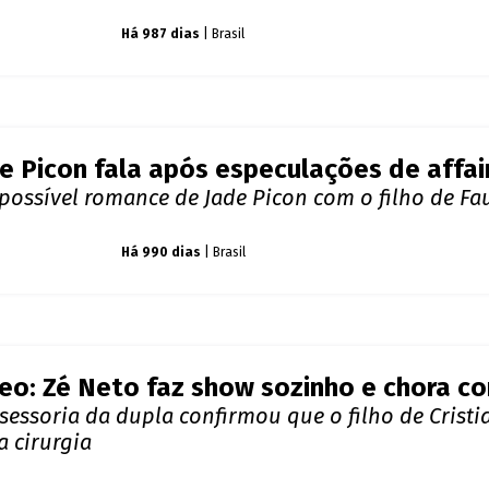
iz tem publicado mensagens de apoio à população 
retenimento
Há 987 dias
| Mundo
ior Lima diz que marca hora para ter rel
or Lima deu detalhes sobre sua vida íntima e diz 
ações com a mulher
o dos famosos
Há 987 dias
| Brasil
e Picon fala após especulações de affai
possível romance de Jade Picon com o filho de Fa