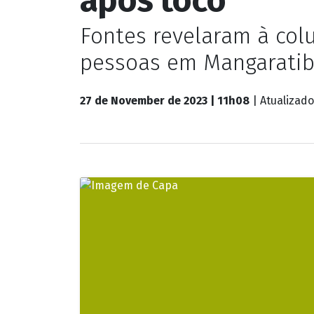
Entretenimento
Neymar dá nova
após toco
Fontes revelaram à col
pessoas em Mangaratib
27 de November de 2023 | 11h08
| Atualizad