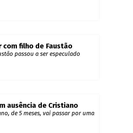
da região nas redes sociais
ações sexuais e explica
que marca horários para ter
r com filho de Faustão
ustão passou a ser especulado