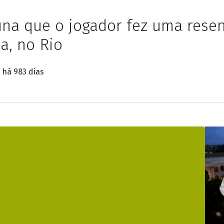
 festa em mansão e su
una que o jogador fez uma rese
a, no Rio
o
há 983 dias