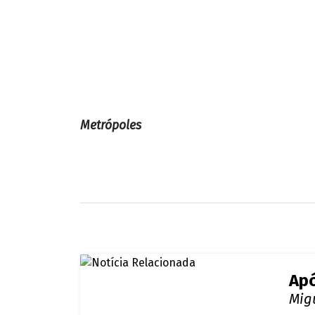
convidados. "Porr*, put* que pariu, desist
Neymar Jr. está passando uma temporada n
o atleta estava em uma espécie de cadeir
festinhas privativas, não é mesmo?
Vale pontuar que a mansão de Neymar, alé
boate, com lugar para comer, palco e mais
ENTRE NO NOSSO GRUPO DO WHATSAPP E F
Metrópoles