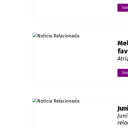
est
Gir
Gra
Rece
de 
Ent
Mel
fav