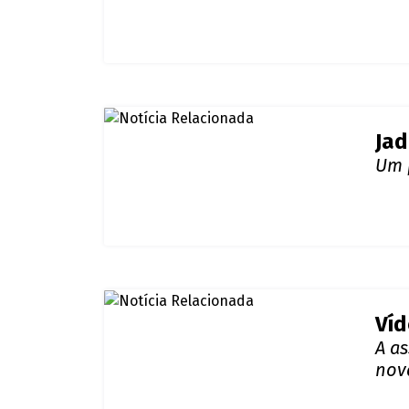
Atr
Ent
Jun
Juni
rel
Gir
Jad
Um 