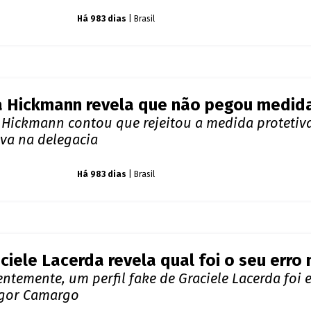
NOTÍCIAS RELACIONADAS
s cirurgia no coração, filho de Cristiano
el, de apenas 5 meses, filho de Cristiano, foi dia
o dos famosos
Há 983 dias
| Brasil
 Hickmann revela que não pegou medida
 Hickmann contou que rejeitou a medida protetiv