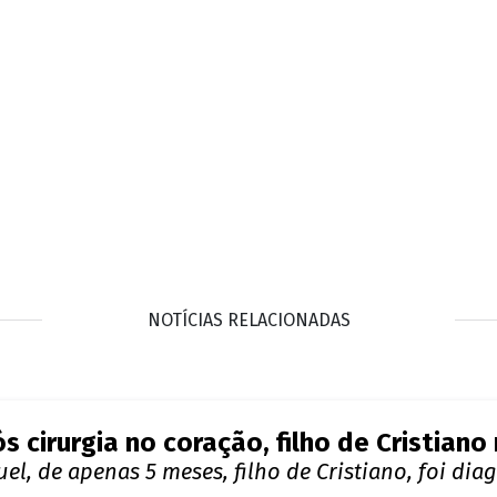
o de você, tá me fazendo de otário", disse o atleta, segun
a mansão de Mangaratiba, no Rio, enquanto se recupera 
a de rodas elétrica. Mas como dá para ver, nem mesmo m
m do polêmico lago e da pista de kart, ainda conta co
 outras coisas. É lá onde o jogador de futebol aproveita
IQUE LIGADO NAS NOTÍCIAS