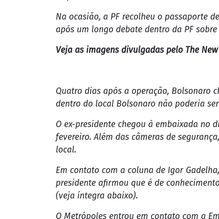
mostram Bolsonaro den
25 de March de 2024 | 16h24
| Atualizado
há 