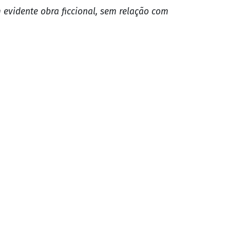
e segurança. A reportagem destaca que
e prisão.
 quarta seguinte, portanto, 14 de
ite que mostram o carro de Bolsonaro no
ixada. Em nota, a defesa do ex-
relacionamento com o premier húngaro
nto. O espaço segue aberto.
a, Viktor Orbán. Em fevereiro de 2022,
vadores, como a defesa da família.