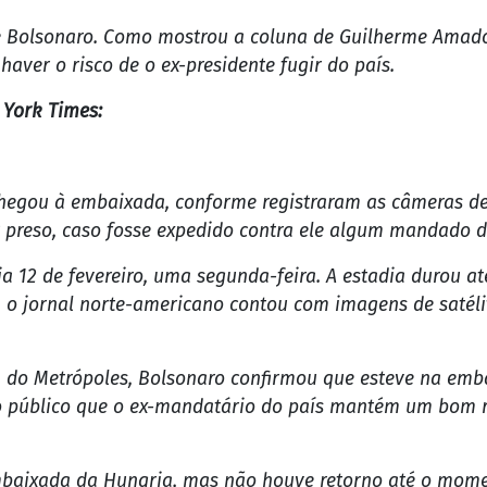
tro da Embaixada da Hungria
865 dias