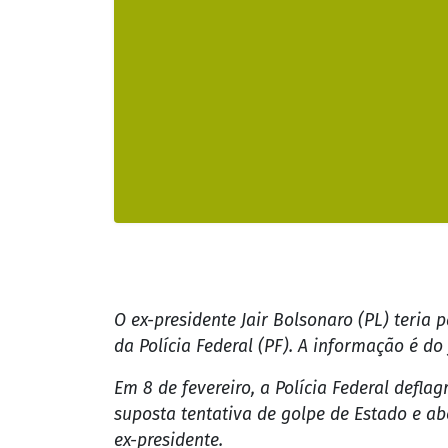
Brasil
Após operação, 
Embaixada da Hu
Vídeos de câmeras de s