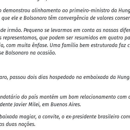
Reprodução
 passado dois dias na Embaixada da Hungria, em Brasília 
o jornal norte-americano The New York Times. Após a ação,
agrou a Operação Tempus Veritatis, para investigar orga
bolição do Estado Democrático de Direito. Entre os alvo
e Bolsonaro. Como mostrou a coluna de Guilherme Amado,
aver o risco de o ex-presidente fugir do país.