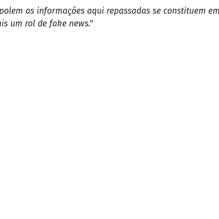
 York Times:
chegou à embaixada, conforme registraram as câmeras d
r preso, caso fosse expedido contra ele algum mandado d
 12 de fevereiro, uma segunda-feira. A estadia durou até
, o jornal norte-americano contou com imagens de satél
 do Metrópoles, Bolsonaro confirmou que esteve na emba
to público que o ex-mandatário do país mantém um bom 
baixada da Hungria, mas não houve retorno até o mome
o demonstrou alinhamento ao primeiro-ministro da Hungri
 que ele e Bolsonaro têm convergência de valores conser