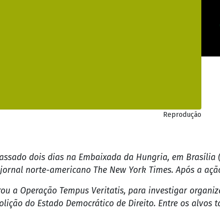
Bolsonaro ficou dois 
ngria; veja vídeo
egurança divulgados por jornal