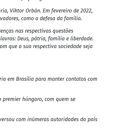
PUBLICIDADE
(DF), logo após ter sido alvo de operação
 ele teve o passaporte retido.
nização criminosa que atuou em uma
s também estavam pessoas do entorno do
 do Metrópoles, o documento foi retido