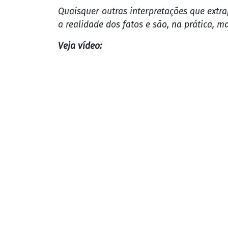
Veja as imagens divulgadas pelo The New
Quatro dias após a operação, Bolsonaro 
dentro do local Bolsonaro não poderia se
O ex-presidente chegou à embaixada no dia
fevereiro. Além das câmeras de segurança
local.
Em contato com a coluna de Igor Gadelha,
presidente afirmou que é de conhecimen
(veja íntegra abaixo).
O Metrópoles entrou em contato com a Em
Enquanto esteve na Presidência, Bolsonar
após reunião, o húngaro chegou a afirmar