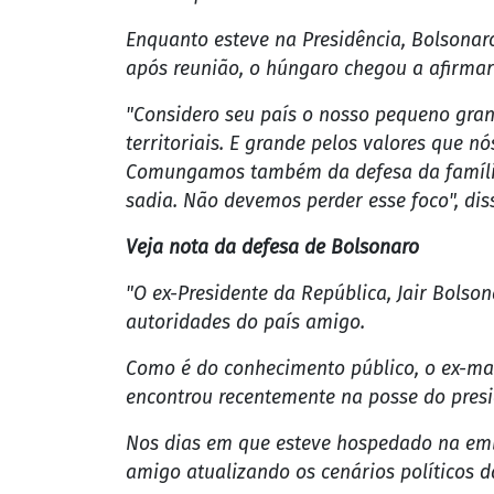
O ex-presidente Jair Bolsonaro (PL) teria
da Polícia Federal (PF). A informação é d
Em 8 de fevereiro, a Polícia Federal defl
suposta tentativa de golpe de Estado e a
ex-presidente.
Na ocasião, a PF recolheu o passaporte d
após um longo debate dentro da PF sobre h