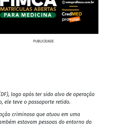
dias na
 norte-americano