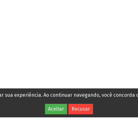
Ao TSE, Renan Santos
declara patrimônio de R$
795 mil. Veja os bens
rar sua experiência. Ao continuar navegando, você concorda
Há 10 horas
Aceitar
Recusar