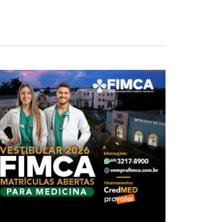
nsiderado a inflação oficial do país -
eira (1º), divulgado semanalmente pelo
conômicos.
e 3,8% e 3,5%, respectivamente.
o de outubro, a menor para o mês em quase
pelo BC.
1,5 ponto percentual para cima ou para
%, o menor para o mês desde 1998,