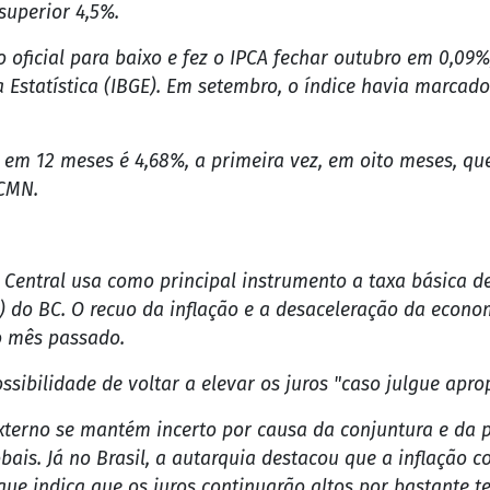
dade é conter a demanda aquecida; isso causa reflexos n
nça. Assim, taxas mais altas também podem dificultar a
nir os juros cobrados dos consumidores, como risco de i
ia é que o crédito fique mais barato, com incentivo à pr
e econômica.