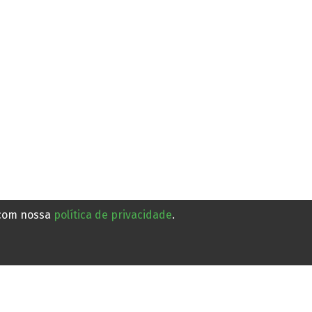
Ratanabá?: vídeo mostra
suposta cidade perdida na
Amazônia; VEJA
 com nossa
política de privacidade
.
Há 10 horas