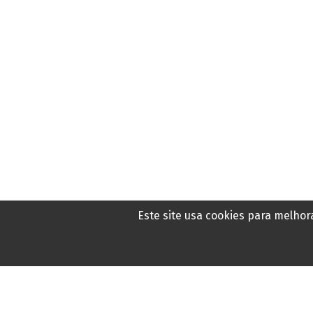
Aposta de Porto Velho
acerta a Lotofácil e leva
prêmio de meio milhão
Este site usa cookies para melho
Há 7 horas