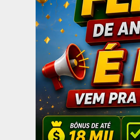
Brasil
Mercado reduz p
ano
Estimativa para o PIB 
01 de December de 2025 | 12h16
| Atualizad