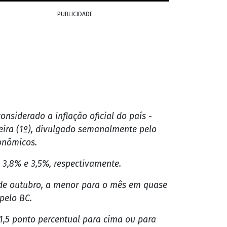
o 0,48%. Em outubro de 2024, a variação
e o patamar fica abaixo da casa de 5%. No
 juros - a Selic - definida em 15% ao ano
omia levaram à manutenção da Selic pela
priado".
olítica econômica nos Estados Unidos,
 continua acima da meta, apesar da
empo.
fim de 2026, a expectativa é que a Selic
ao ano e 9,5% ao ano, respectivamente.