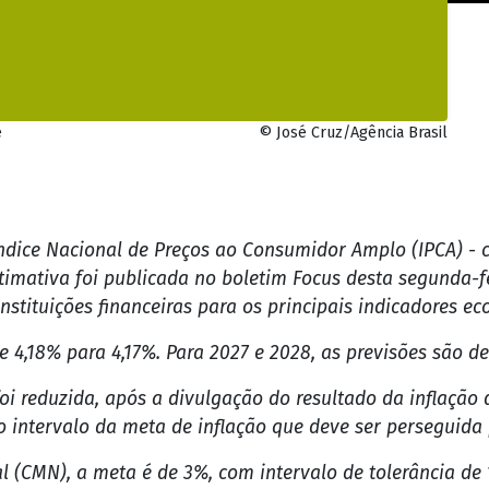
ia Estatística (IBGE). Em setembro, o índice havia marcad
 em 12 meses é 4,68%, a primeira vez, em oito meses, qu
 CMN.
 Central usa como principal instrumento a taxa básica de
) do BC. O recuo da inflação e a desaceleração da econ
no mês passado.
sibilidade de voltar a elevar os juros "caso julgue apro
terno se mantém incerto por causa da conjuntura e da p
obais. Já no Brasil, a autarquia destacou que a inflação
ue indica que os juros continuarão altos por bastante t
ue a taxa básica encerre 2025 nesses 15% ao ano. Para o 
 previsão é que ela seja reduzida novamente para 10,5% 