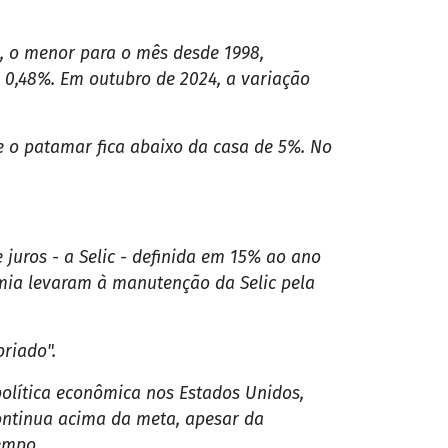
os preços porque os juros mais altos
 expansão da economia. Os bancos ainda
nadimplência, lucro e despesas
odução e ao consumo, reduzindo o controle