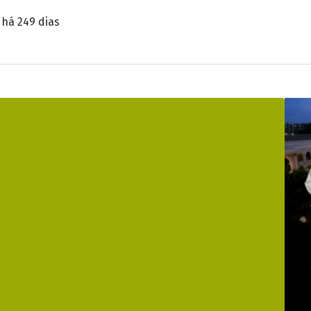
e
© José Cruz/Agência Brasil
ndice Nacional de Preços ao Consumidor Amplo (IPCA) - co
timativa foi publicada no boletim Focus desta segunda-f
nstituições financeiras para os principais indicadores e
e 4,18% para 4,17%. Para 2027 e 2028, as previsões são d
foi reduzida, após a divulgação do resultado da inflaçã
o intervalo da meta de inflação que deve ser perseguida 
 (CMN), a meta é de 3%, com intervalo de tolerância de 
 superior 4,5%.
o oficial para baixo e fez o IPCA fechar outubro em 0,09