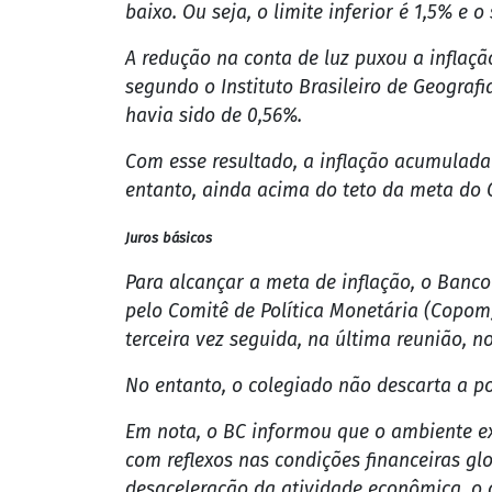
Quando o Copom aumenta a Selic, a finali
encarecem o crédito e estimulam a poupa
consideram outros fatores na hora de defi
administrativas.
Quando a taxa Selic é reduzida, a tendênc
sobre a inflação e estimulando a atividad