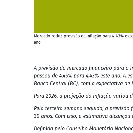
segundo o Instituto Brasileiro de Geograf
havia sido de 0,56%.
Com esse resultado, a inflação acumulada
entanto, ainda acima do teto da meta do
Juros básicos
Para alcançar a meta de inflação, o Banco
pelo Comitê de Política Monetária (Copom
terceira vez seguida, na última reunião, 
No entanto, o colegiado não descarta a pos
Em nota, o BC informou que o ambiente ex
com reflexos nas condições financeiras gl
desaceleração da atividade econômica, o q
A estimativa dos analistas de mercado é q
caia para 12% ao ano. Para 2027 e 2028, a