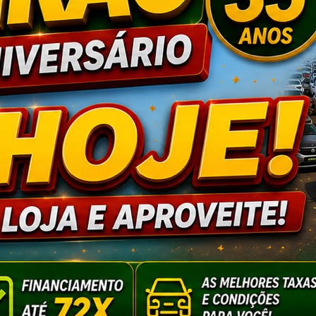
revisão da inflação 
é 2,16% em 2025
o
há 249 dias