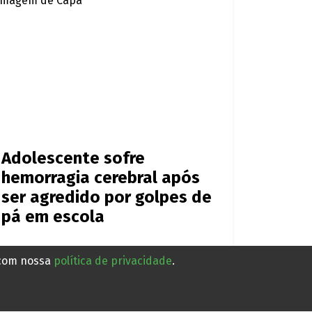
Adolescente sofre
hemorragia cerebral após
ser agredido por golpes de
pá em escola
Há 7 horas
 com nossa
política de privacidade
.