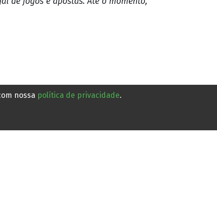
gal de jogos e apostas. Até o momento,
 com nossa
política de privacidade
.