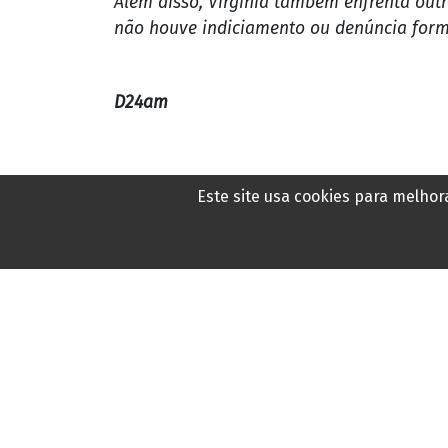
Além disso, Virgínia também enfrenta out
não houve indiciamento ou denúncia forma
D24am
Este site usa cookies para melho
Últimas notícias de
Brasil