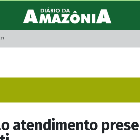
:57
o atendimento presen
ti