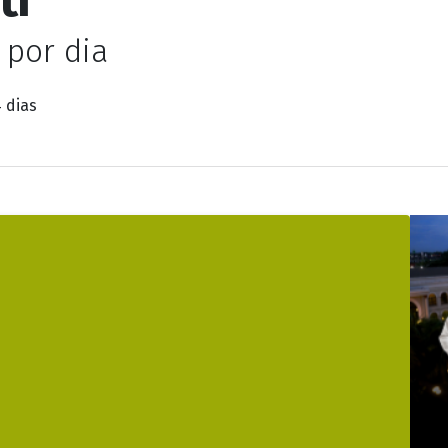
 por dia
 dias