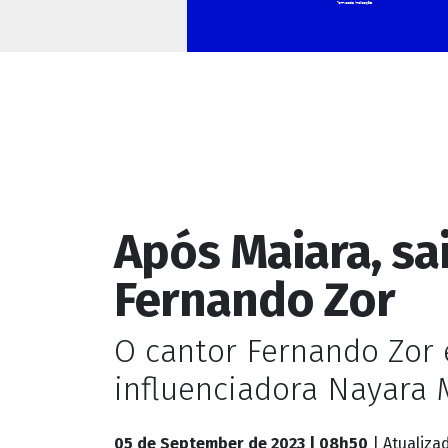
Giro dos famosos
Após Maiara, sa
Fernando Zor
O cantor Fernando Zor 
influenciadora Nayara
05 de September de 2023 | 08h50
| Atualiz