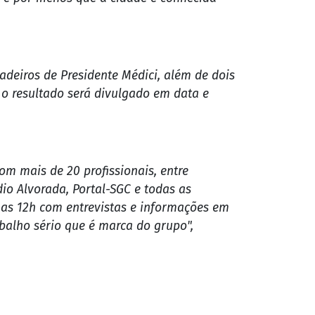
líticos, entre secretários, vereadores,
o é por menos que a cidade é conhecida
adeiros de Presidente Médici, além de dois
 o resultado será divulgado em data e
om mais de 20 profissionais, entre
dio Alvorada, Portal-SGC e todas as
é as 12h com entrevistas e informações em
balho sério que é marca do grupo",