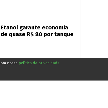
Etanol garante economia
de quase R$ 80 por tanque
 com nossa
política de privacidade
.
Há 2 dias