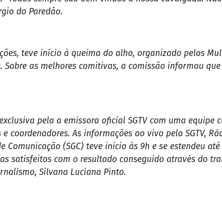
dos quatro cantos do estado, além de autoridades e de po
s. "Todos sempre são bem vindos à nossa cavalgada. Nã
rgio do Paredão.
es, teve início à queima do alho, organizado pelos Mul
e. Sobre as melhores comitivas, a comissão informou que
exclusiva pela a emissora oficial SGTV com uma equipe c
es e coordenadores. As informações ao vivo pela SGTV, Rá
de Comunicação (SGC) teve início às 9h e se estendeu at
s satisfeitos com o resultado conseguido através do tra
nalismo, Silvana Luciana Pinto.