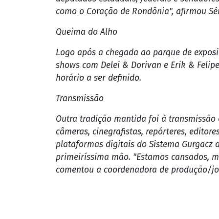
A cavalgada, como sempre, reuniu pessoas 
deputados estaduais, federais e senadore
como o Coração de Rondônia", afirmou Sé
Queima do Alho
Logo após a chegada ao parque de exposiçõ
shows com Delei & Dorivan e Erik & Felip
horário a ser definido.
Transmissão
Outra tradição mantida foi à transmissão 
câmeras, cinegrafistas, repórteres, editor
plataformas digitais do Sistema Gurgacz 
primeiríssima mão. "Estamos cansados, ma
comentou a coordenadora de produção/jor