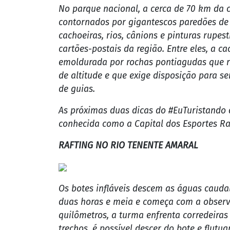
O maior destaque do Mato Grosso fica por 
encontrar o Pantanal, o Cerrado e a Amazô
água doce e cachoeiras, além de poder pra
paraíso ecológico.
CHAPADA DOS GUIMARÃES
No parque nacional, a cerca de 70 km da 
contornados por gigantescos paredões de
cachoeiras, rios, cânions e pinturas rupes
cartões-postais da região. Entre eles, a 
emoldurada por rochas pontiagudas que re
de altitude e que exige disposição para 
de guias.