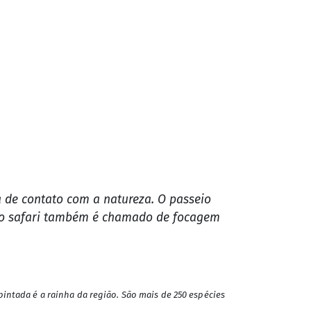
r mesmo está um pouco à frente, na área
 em vários pontos, os pequenos vulcões de
 a águas translúcidas e tomadas por
mida caseira, com pacu, pintado e farofa
azer um Safári no Pantanal?