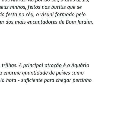
o segundo trecho, basta soltar a corda
um escorregão e outro!
 de 150 km da capital. Por lá, boa parte
das Araras. Ao pôr do sol, araras azuis,
eus ninhos, feitos nos buritis que se
a festa no céu, o visual formado pelo
um dos mais encantadores de Bom Jardim.