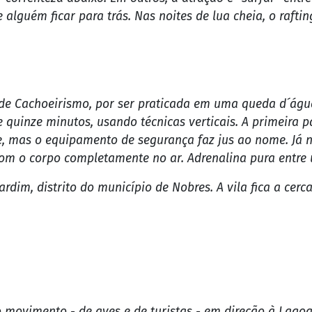
da Eucatur são programas a serem vividos em Jaciara, ci
icais do Mato Grosso. No cenário, grutas, cachoeiras e c
osas do rio Tenente Amaral levando até oito pessoas, al
ção da cachoeira da Fumaça, ainda em terra firme. Ao l
 que variam entre os níveis I e III, exigindo algumas bel
ar correnteza abaixo. Em outros, a atração é "surfar" entr
alguém ficar para trás. Nas noites de lua cheia, o rafti
de Cachoeirismo, por ser praticada em uma queda d´águ
 quinze minutos, usando técnicas verticais. A primeira 