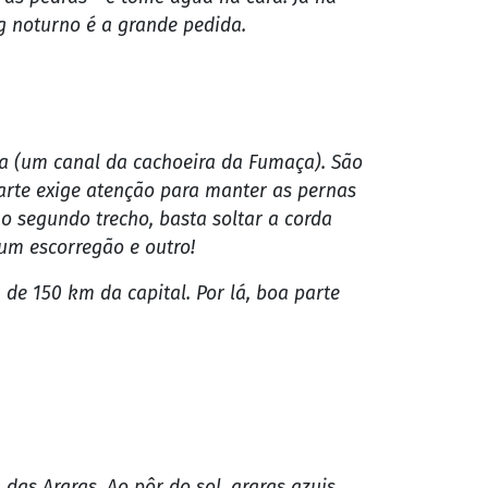
dadezinha a cerca de 145 km de Cuiabá e
orredeiras. Prepare-se!
ém do instrutor. A aventura dura cerca de
ongo do percurso de cerca de três
as manobras e muitos gritos. Em alguns
e as pedras - e tome água na cara! Já na
ng noturno é a grande pedida.
a (um canal da cachoeira da Fumaça). São
parte exige atenção para manter as pernas