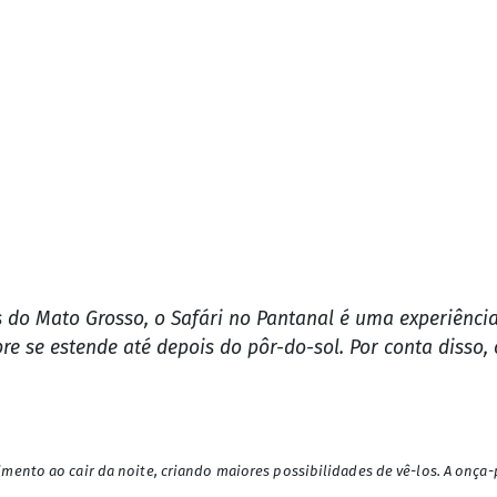
o Salobra, local onde é permitido o banho. Mas o melho
a flutuação e onde é possível observar, debaixo d'água e
ividade é feita em um percurso de um quilômetro em meio
r ali - o espaço oferece um agradável restaurante de co
a a diversidade natural de Mato Grosso, vamos juntos f