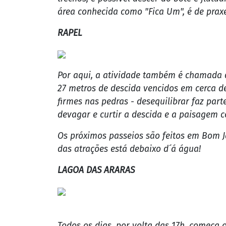
As próximas duas dicas do #EuTuristando 
conhecida como a Capital dos Esportes Rad
RAFTING NO RIO TENENTE AMARAL
Os botes infláveis descem as águas caudal
duas horas e meia e começa com a observa
quilômetros, a turma enfrenta corredeiras
trechos, é possível descer do bote e flutu
área conhecida como "Fica Um", é de praxe 
RAPEL
Por aqui, a atividade também é chamada 
27 metros de descida vencidos em cerca de