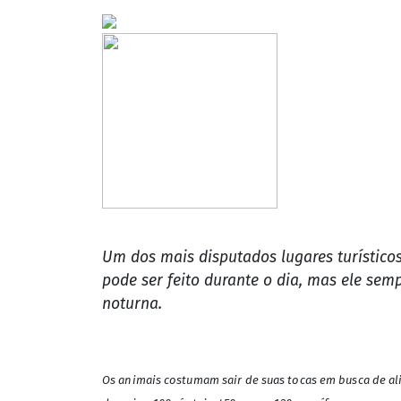
Uma pequena trilha leva à nascente do Ri
de ressurgência do rio. É ali que começa 
areia que sinalizam a ressurgência. A at
cardumes de peixes. Aproveite para almoça
de banana!
O próxima dica do #EuTuristando demonstr
SAFÁRI NO PANTANAL