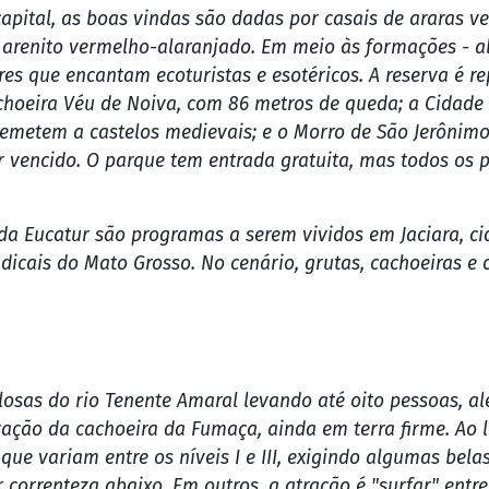
conta de suas belezas naturais. O local é privilegiado: é
nia. O turista que visitar o Mato Grosso vai encontrar 
ticar esportes radicais e de aventura. Com a Eucatur, v
capital, as boas vindas são dadas por casais de araras 
 arenito vermelho-alaranjado. Em meio às formações - a
tres que encantam ecoturistas e esotéricos. A reserva é 
cachoeira Véu de Noiva, com 86 metros de queda; a Cidad
metem a castelos medievais; e o Morro de São Jerônimo,
ser vencido. O parque tem entrada gratuita, mas todos 