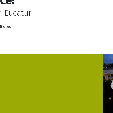
 EuTuristando - Noss
cê!
a Eucatur
8 dias