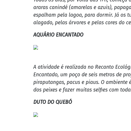
firmes nas pedras - desequilibrar faz par
devagar e curtir a descida e a paisagem 
Os próximos passeios são feitos em Bom Jar
das atrações está debaixo d´á água!
LAGOA DAS ARARAS
Todos os dias, por volta das 17h, começa o
araras canindé (amarelas e azuis), papagai
espalham pela lagoa, para dormir. Já os t
alagado, pelas árvores e pelas cores do
AQUÁRIO ENCANTADO