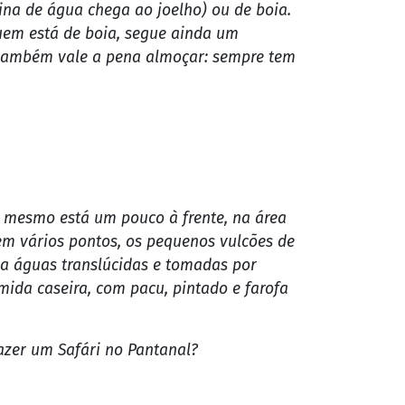
trilhas. A principal atração é o Aquário
ma enorme quantidade de peixes como
a hora - suficiente para chegar pertinho
ina de água chega ao joelho) ou de boia.
Quem está de boia, segue ainda um
, também vale a pena almoçar: sempre tem