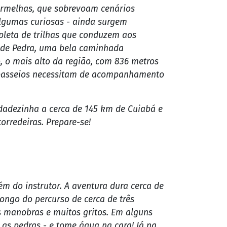
 o único estado brasileiro onde você pode
uma natureza riquíssima, com praias de
ocê pode desbravar cada canto deste
vermelhas, que sobrevoam cenários
lgumas curiosas - ainda surgem
repleta de trilhas que conduzem aos
e de Pedra, uma bela caminhada
 o mais alto da região, com 836 metros
os passeios necessitam de acompanhamento