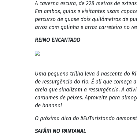
A atividade é realizada no Recanto Ecológ
Encantado, um poço de seis metros de pr
piraputangas, pacus e piaus. O ambiente é
dos peixes e fazer muitas selfies com toda
DUTO DO QUEBÓ
A caverna escura, de 228 metros de extens
Em ambos, guias e visitantes usam capace
percurso de quase dois quilômetros de pu
arroz com galinha e arroz carreteiro no r
REINO ENCANTADO