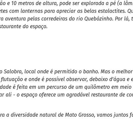
ico da Lagoa Azul, um complexo de lazer em meio a rio e 
ofundidade com águas cristalinas em tons azulados e u
 perfeito para mergulhar e o tempo máximo por ali é mei
s as espécies!
ão e 10 metros de altura, pode ser explorada a pé (a lâm
tes com lanternas para apreciar as belas estalactites. 
ra aventura pelas corredeiras do rio Quebózinho. Por lá
estaurante do espaço.