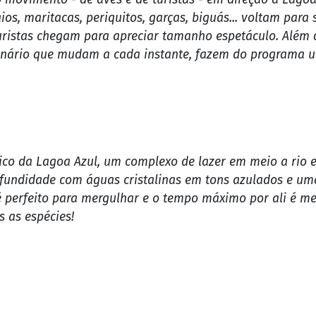
te, mas o equipamento de segurança faz jus ao nome. Já n
com o corpo completamente no ar. Adrenalina pura entre 
dim, distrito do município de Nobres. A vila fica a cerca
 movimento - de aves e de turistas - em direção à Lagoa 
os, maritacas, periquitos, garças, biguás... voltam para s
uristas chegam para apreciar tamanho espetáculo. Além d
 cenário que mudam a cada instante, fazem do programa 