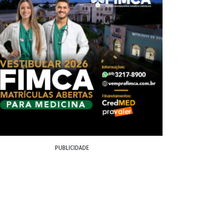
PUBLICIDADE
em alta. A bolsa de valores iniciou o dia
%). A cotação iniciou o dia em alta,
norte-americano.
ai 2,25%.
, com alta de 0,41%. O indicador subiu