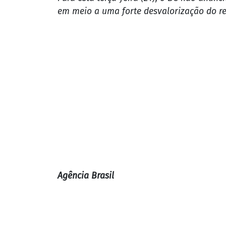
Agência Brasil
Dól
Bols
Mu