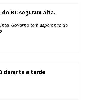
0 durante a tarde
ais para segurar dólar
uas semanas