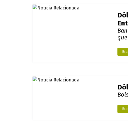
Dól
Bol
Bras
BC 
Moe
Mu