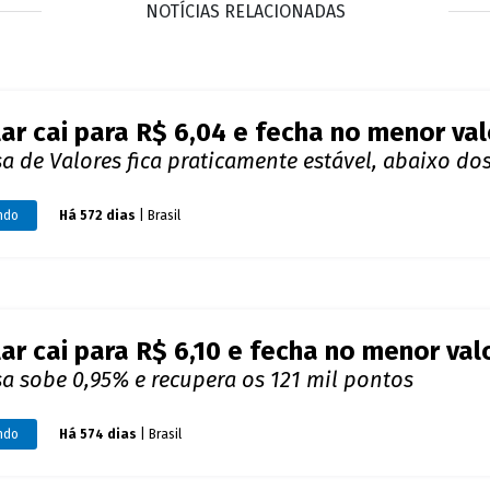
ar cai para R$ 6,10 e fecha no menor v
a sobe 0,95% e recupera os 121 mil pontos
ndo
Há 574 dias
| Brasil
resa que fornece dados a Google admit
ar
aforma de buscas retirou ferramenta do ar nesta 
ndo
Há 586 dias
| Brasil