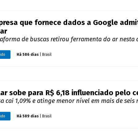
ar sobe para R$ 6,18 influenciado pelo 
a cai 1,09% e atinge menor nível em mais de seis
ndo
Há 589 dias
| Brasil
ar recorde assusta governo. Nem leilõe
tenda
co Central prevê novo leilão do dólar para esta q
 aprovação do pacote fiscal passe e acalme cenári
il
Há 594 dias
| Brasil