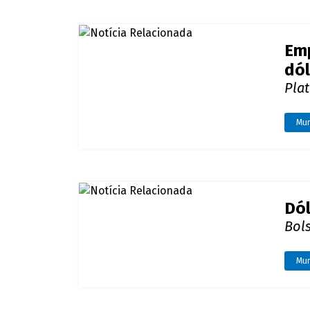
Dól
Bols
Mu
Dól
En
Ban
que
Bras