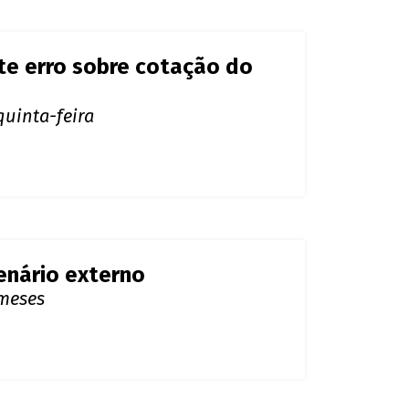
cenário externo
 meses
s do BC seguram alta.
uinta. Governo tem esperança de
o