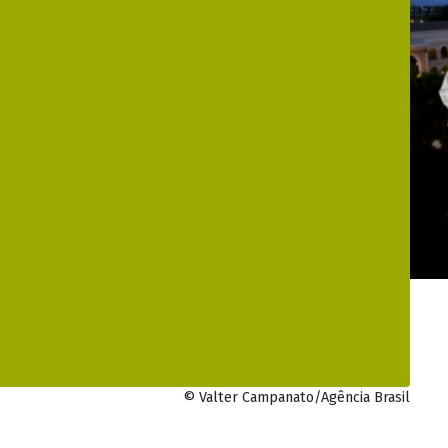
© Valter Campanato/Agência Brasil
cano, Donald Trump, o dólar fechou em queda após abrir 
23 mil pontos.
ira (20) vendido a R$ 6,041, com queda de R$ 0,024 (-0,4
 mas inverteu o movimento após a abertura do mercado 
 consecutivas. Em janeiro, a moeda dos Estados Unidos c
ões. O índice Ibovespa, da B3, fechou aos 122.855 pontos
o por ações de petroleiras e de bancos.