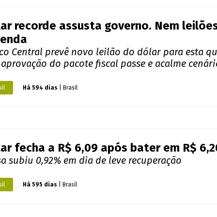
ar fecha a R$ 6,09 após bater em R$ 6,2
sa subiu 0,92% em dia de leve recuperação
il
Há 595 dias
| Brasil
leiloará US$ 4 bi de reservas internacion
da fechou abaixo de R$ 6 pela primeira vez em d
ndo
Há 601 dias
| Brasil