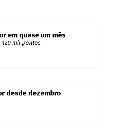
alor desde dezembro
e erro sobre cotação do
quinta-feira