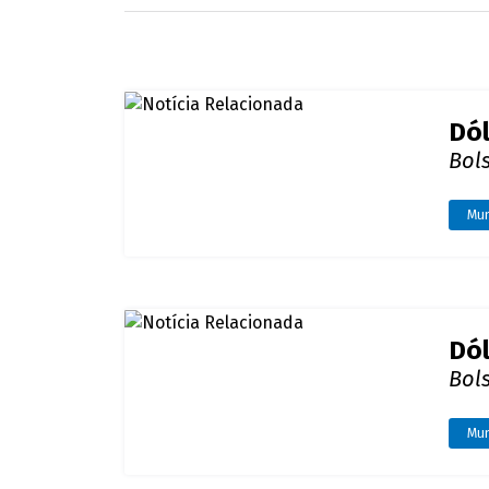
Dól
Bols
Mu
Emp
dól
Plat
Mu