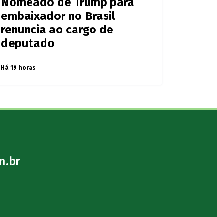
Nomeado de Trump para
embaixador no Brasil
renuncia ao cargo de
deputado
Há 19 horas
m.br