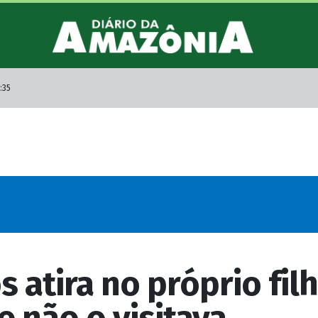
:35
s atira no próprio fil
e não o visitava