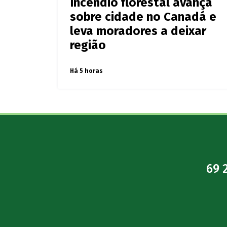
Incêndio florestal avança
sobre cidade no Canadá e
leva moradores a deixar
região
Há 5 horas
69 