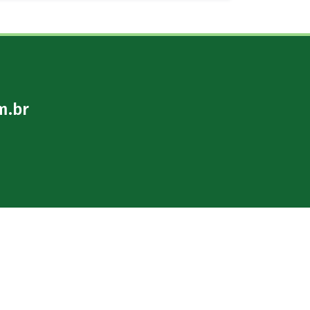
Justiça decreta prisão
preventiva de mãe suspeita
de matar bebê
Há 1 hora
m.br