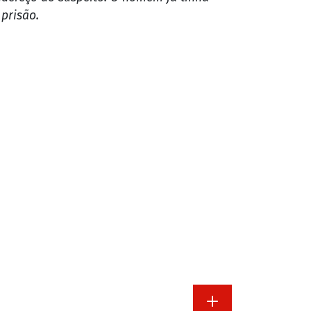
 de prática de estupro de vulnerável, no município de
feira, quando uma mulher foi até a
de. O homem preso mora nas proximidades
ndereço do suspeito. O homem já tinha
prisão.