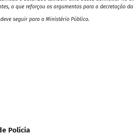
mpriu um mandado de prisão preventiva contra um idoso de 64 anos, suspeito
rtal SGC, o caso havia sido registrado na última terça-
frido pelos seus dois filhos, ambos de onze anos de ida
traí-los.
i tomada e autorizou também uma busca domiciliar no e
tes, o que reforçou os argumentos para a decretação da 
deve seguir para o Ministério Público.