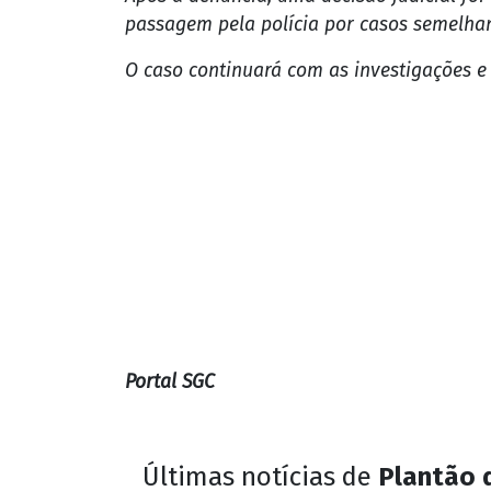
Nesta sexta-feira (13), a Polícia Civil de Rondônia cu
Jaru (RO).
De acordo com informações obtidas pelo Po
delegacia e relatou o suposto estupro so
da casa deles, e, utilizava artifícios para a
Após a denúncia, uma decisão judicial fo
passagem pela polícia por casos semelhan
O caso continuará com as investigações e 