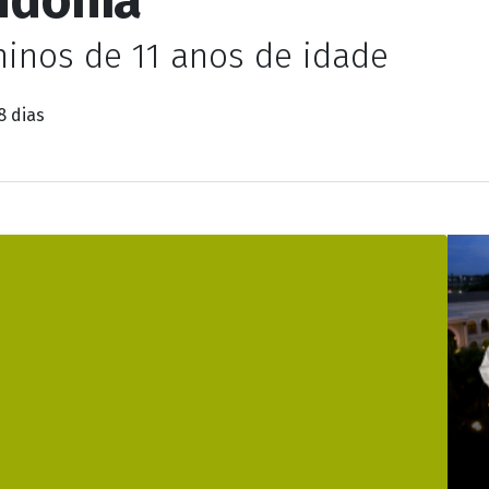
s é preso suspeito d
ndônia
ninos de 11 anos de idade
8 dias