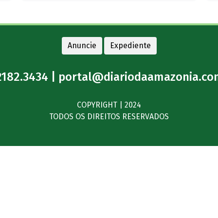
MPRO obtém condenação
por homicídio com pena de
21 anos em Espigão do
Oeste
Há 1 hora
Anuncie
Expediente
2182.3434 |
portal@diariodaamazonia.co