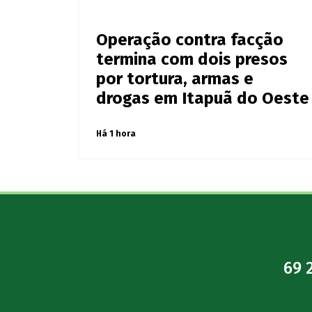
Últimas notícias de
Plantão d
Operação contra facção
termina com dois presos
por tortura, armas e
drogas em Itapuã do Oeste
Há 1 hora