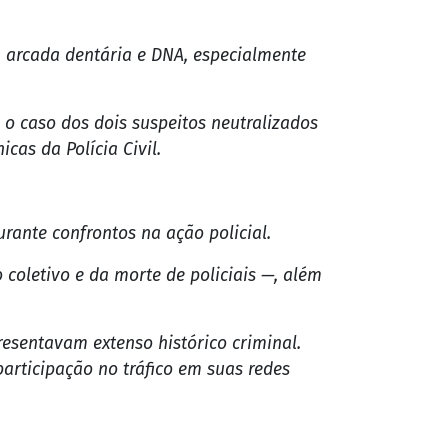
 Contenção, deflagrada nos complexos do
 no radar da Polícia Civil do Estado do
e o rastreamento de seus "soldados" por
, arcada dentária e DNA, especialmente
 o caso dos dois suspeitos neutralizados
cas da Polícia Civil.