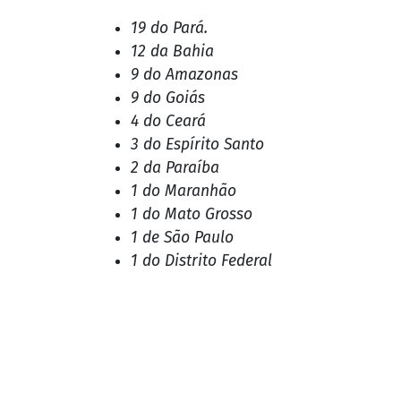
No último domingo (2/11), a coluna revel
Entre os mortos, estão pelo menos dois es
de diversos traficantes.
Do total de 117 mortos na operação, 59 t
Segundo a Polícia Civil, 17 não ostentam h
sociais.
Confira:
19 do Pará.
12 da Bahia
9 do Amazonas
9 do Goiás
4 do Ceará
3 do Espírito Santo
2 da Paraíba