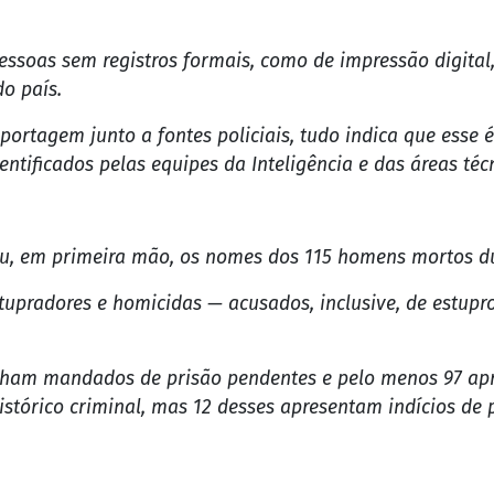
m
Tercio Teixeira
 a investigação sobre os mortos durante a megaoperação
 revelou esquema do Comando Vermelho (CV) que já estava
aria utilizando "fantasmas" para evitar a identificação 
essoas sem registros formais, como de impressão digital
o país.
rtagem junto a fontes policiais, tudo indica que esse é
ificados pelas equipes da Inteligência e das áreas técni