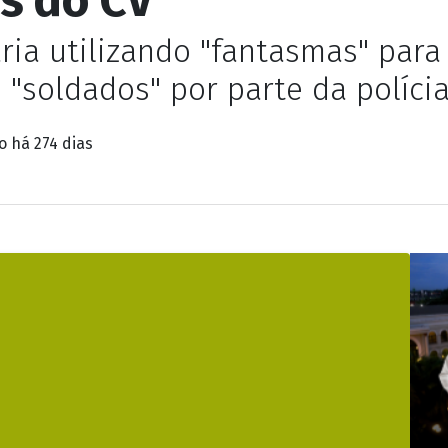
o Rio: mortos não id
s do CV"
ria utilizando "fantasmas" para 
"soldados" por parte da políci
do
há 274 dias