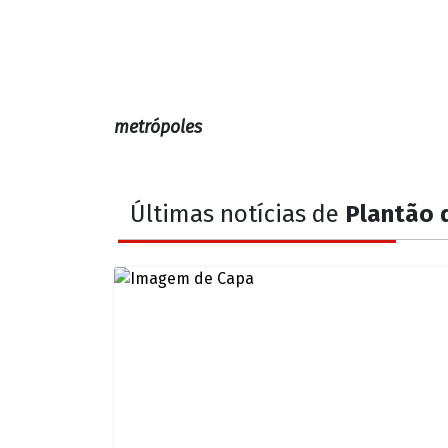
1 do Maranhão
1 do Mato Grosso
1 de São Paulo
1 do Distrito Federal
metrópoles