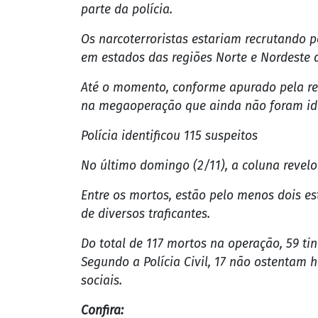
Megaoperação no Rio: mortos não identificados era
“fantasmas do CV”
A coluna apurou, com exclusividade, que
Alemão e da Penha, no dia 28 de outubro,
Rio de Janeiro (PCERJ).
Foi constatado que a facção criminosa est
parte da polícia.
Os narcoterroristas estariam recrutando p
em estados das regiões Norte e Nordeste d
Até o momento, conforme apurado pela repo
na megaoperação que ainda não foram ident
Polícia identificou 115 suspeitos