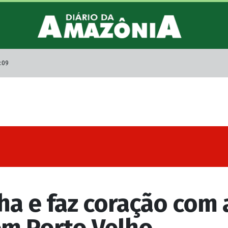
5:09
a e faz coração com 
em Porto Velho