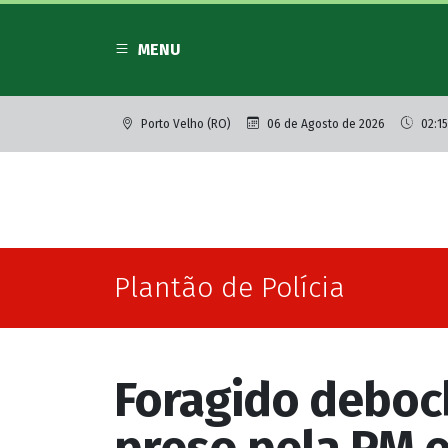
MENU
Porto Velho (RO)
06 de Agosto de 2026
02:1
Plantão de Polícia
Foragido deboch
preso pela PM 