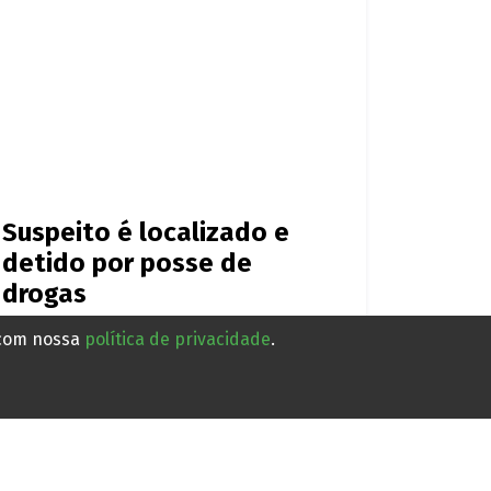
Suspeito é localizado e
detido por posse de
drogas
 com nossa
política de privacidade
.
Há 17 horas