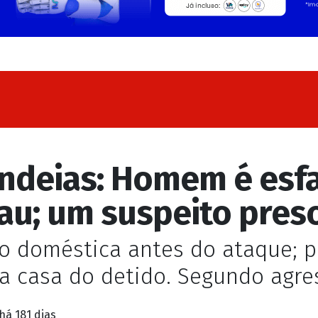
andeias: Homem é esf
au; um suspeito pres
ão doméstica antes do ataque; p
na casa do detido. Segundo agre
há 181 dias