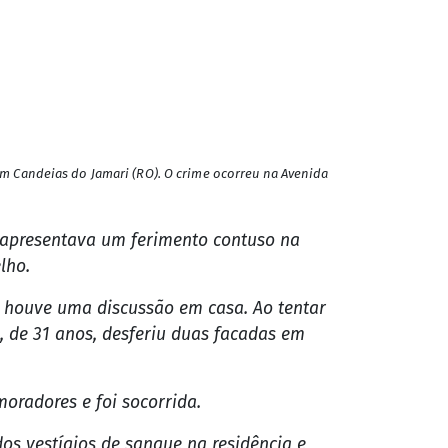
m Candeias do Jamari (RO). O crime ocorreu na Avenida
e apresentava um ferimento contuso na
lho.
a, houve uma discussão em casa. Ao tentar
R., de 31 anos, desferiu duas facadas em
moradores e foi socorrida.
os vestígios de sangue na residência e