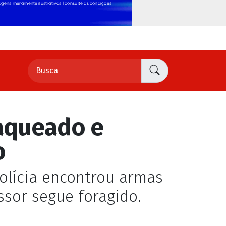
aqueado e
o
olícia encontrou armas
ssor segue foragido.