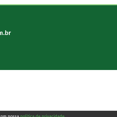
m.br
 com nossa
política de privacidade
.