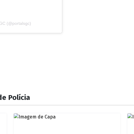
SGC (@portalsgc)
e Polícia