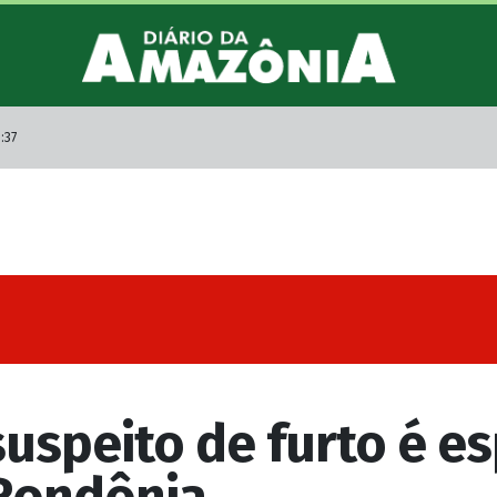
:37
uspeito de furto é e
Rondônia