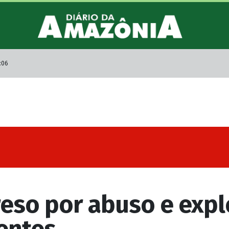
:06
eso por abuso e expl
entes