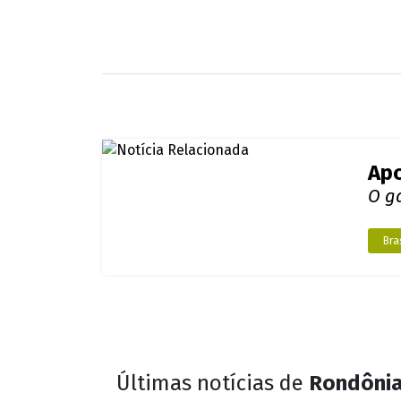
Portal SGC
Apo
O ga
Bras