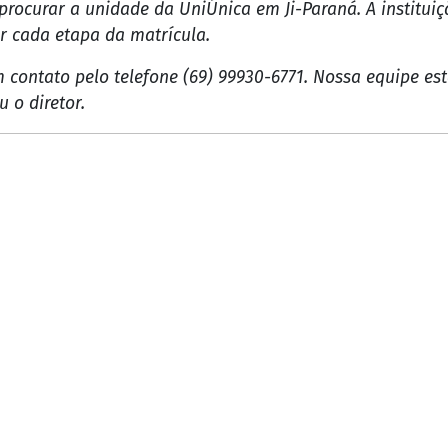
erta de cursos voltados ao ensino técnico, atendendo às
ão de obra qualificada para os setores que mais crescem
técnicos com estrutura de qualidade como essa fazem toda
ocurar a unidade da UniÚnica em Ji-Paraná. A instituiçã
r cada etapa da matrícula.
contato pelo telefone (69) 99930-6771. Nossa equipe est
 o diretor.