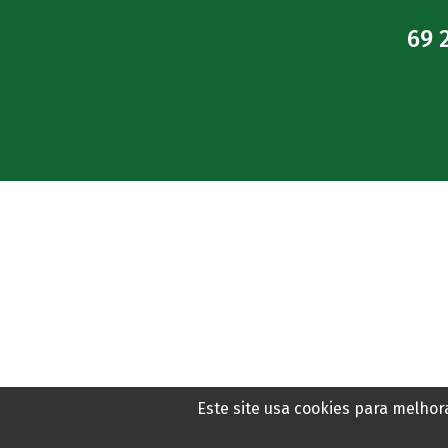
em Porto Velho
Há 1 hora
69 
Este site usa cookies para melho