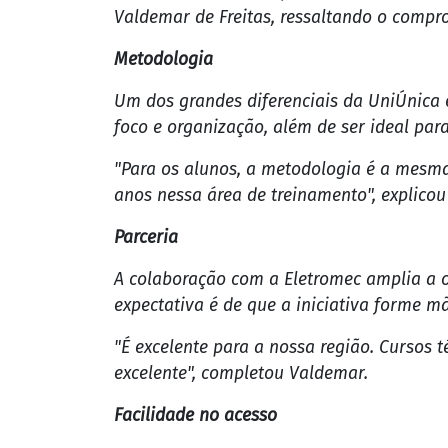
cursos e impulsiona qualificação profissional
Ji-Paraná acaba de ganhar um importante 
Eletromec, marca um novo momento para qu
A instituição passa a oferecer mais de 30
cursos técnicos profissionalizantes em ár
"A UniÚnica tem 200 polos no Brasil todo. 
Valdemar de Freitas, ressaltando o compr
Metodologia
Um dos grandes diferenciais da UniÚnica é
foco e organização, além de ser ideal par
"Para os alunos, a metodologia é a mesma
anos nessa área de treinamento", explicou 