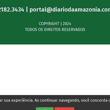
graduação com cursos
inéditos e novas vagas
Há 1 hora
Anuncie
Expediente
2182.3434 |
portal@diariodaamazonia.co
COPYRIGHT | 2024
TODOS OS DIREITOS RESERVADOS
rar sua experiência. Ao continuar navegando, você concorda