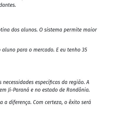
rsitário UniÚnica, em parceria com a
 ensino superior e técnico na cidade.
Distância) e semipresencial, além de
ustrial.
óricas e práticas", destacou o diretor
dantes.
otina dos alunos. O sistema permite maior
o aluno para o mercado. E eu tenho 35