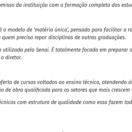
reforço na área da educação. A chegada do centro unive
em busca formação de qualidade e acesso facilitado ao
0 cursos de graduação, nas modalidades EAD (Educação a 
eas estratégicas como elétrica, mecânica e automação ind
Aqui, em Ji-Paraná, todas as nossas aulas são técnicas, te
omisso da instituição com a formação completa dos estu
 o modelo de ‘matéria única’, pensado para facilitar a r
a quem precisa repor disciplinas de outras graduações.
 utilizada pelo Senai. É totalmente focada em preparar 
o diretor.