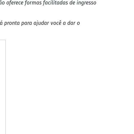
 necessidades específicas da região. A
 em Ji-Paraná e no estado de Rondônia.
 a diferença. Com certeza, o êxito será
o oferece formas facilitadas de ingresso
á pronta para ajudar você a dar o