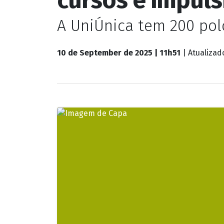
Rondônia
Chegada da UniÚ
cursos e impuls
A UniÚnica tem 200 pol
10 de September de 2025 | 11h51
| Atualiza