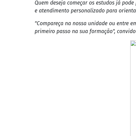
Parceria
A colaboração com a Eletromec amplia a of
expectativa é de que a iniciativa forme m
"É excelente para a nossa região. Cursos 
excelente", completou Valdemar.
Facilidade no acesso
Quem deseja começar os estudos já pode pr
e atendimento personalizado para orienta
"Compareça na nossa unidade ou entre em 
primeiro passo na sua formação", convidou