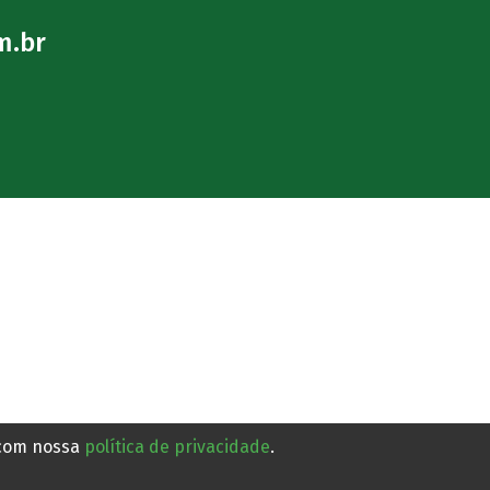
Maracujá edição de 2026
Há 2 horas
m.br
 com nossa
política de privacidade
.