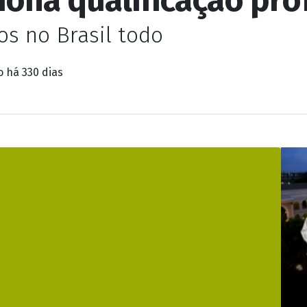
nica e Eletromec tra
iona qualificação pro
os no Brasil todo
do
há 330 dias