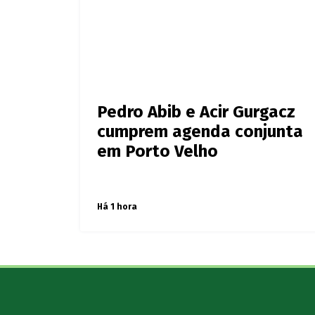
Portal SGC
Últimas notícias de
Rondôni
Pedro Abib e Acir Gurgacz
cumprem agenda conjunta