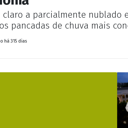
 sexta-feira com poss
dônia
e claro a parcialmente nublado
a os pancadas de chuva mais co
do
há 315 dias