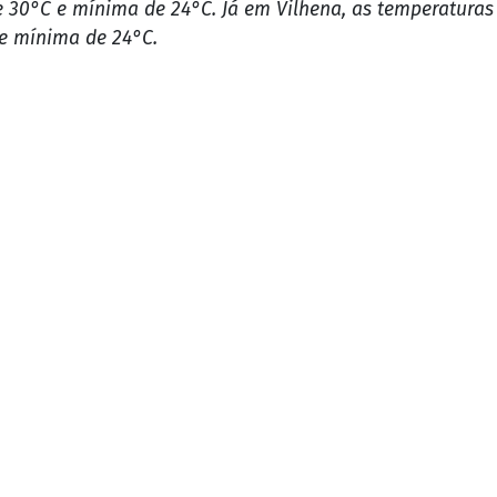
Imagem ilustrativa
ndônia aponta para um cenário de instabilidade, com possibilidade de chu
m boa parte do estado, o alerta é para os pancadas de chuva mais concent
s, com máximas previstas em torno de 34°C e mínimas
.
30°C e mínima de 24°C. Já em Vilhena, as temperaturas 
e mínima de 24°C.