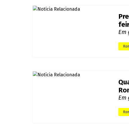
Pre
em
Assi
nub
Ron
Pre
fei
Em g
Ron