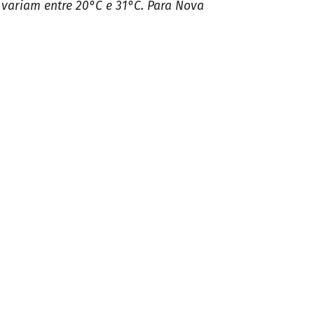
vas em áreas isoladas, acompanhadas de trovoadas.
radas.
 chegando a 20°C, um cenário menos
variam entre 20°C e 31°C. Para Nova