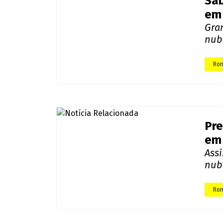
em
A e
seg
Ron
Sáb
em
Gra
nub
Ron