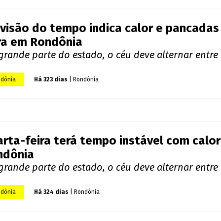
visão indica tempo instável e possibili
 Rondônia
m como no dia anterior, o estado deve registrar c
lado em muitas regiões
dônia
Há 322 dias
| Rondônia
visão do tempo indica calor e pancadas
ra em Rondônia
rande parte do estado, o céu deve alternar entre
dônia
Há 323 dias
| Rondônia