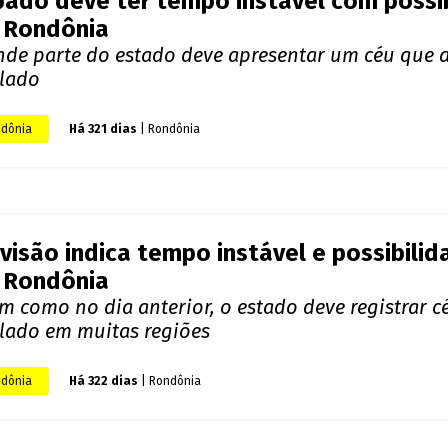
 Rondônia
xpectativa do Censipam inclui a ocorrência de pan
uindo o padrão observado no dia anterior
dônia
Há 318 dias
| Rondônia
ado deve ter tempo instável com possib
 Rondônia
nde parte do estado deve apresentar um céu que al
lado
dônia
Há 321 dias
| Rondônia