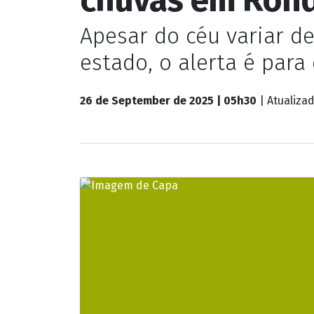
Rondônia
Previsão indica
chuvas em Ron
Apesar do céu variar d
estado, o alerta é par
26 de September de 2025 | 05h30
| Atualiza