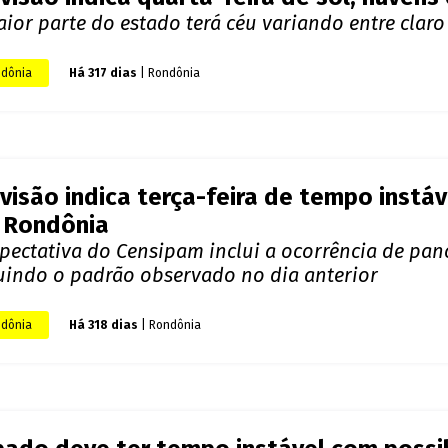
visão indica quinta-feira com tempo ins
ndônia
rande parte do estado, o céu deve alternar entre
dônia
Há 316 dias
| Rondônia
visão indica quarta-feira de sol, nuvens
ior parte do estado terá céu variando entre clar
dônia
Há 317 dias
| Rondônia
visão indica terça-feira de tempo instáv