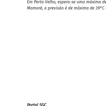
Para esta sexta-feira (26), a previsão do tempo em Ro
Apesar do céu variar de claro a parcialmente nublado e
As temperaturas devem permanecer amena
quente do que o registrado anteriormente
Em Porto Velho, espera-se uma máxima de 
Mamoré, a previsão é de máxima de 39°C 