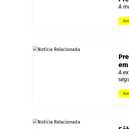
Pre
Ro
Em g
Ron
Pre
A ma
Ron
Pre