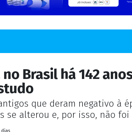
 no Brasil há 142 ano
estudo
 antigos que deram negativo à é
s se alterou e, por isso, não fo
 dias