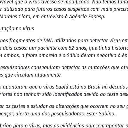
ável que o vírus tivesse se modificado. Não temos tant
 utilizado para futuros casos suspeitos com mais precisã
Morales Claro, em entrevista à Agência Fapesp.
utação no vírus
nos fragmentos de DNA utilizados para detectar vírus e
 dois casos: um paciente com 52 anos, que tinha históric
Em ambos, a febre amarela e o Sábia deram negativo à ép
 pesquisadores conseguiram detectar as mutações que atr
as que circulam atualmente.
do apontaram que o vírus Sabiá está no Brasil há década
eriores não tenham sido identificados devido ao teste des
ver os testes e estudar as alterações que ocorrem no se
ença", alerta uma das pesquisadoras, Ester Sabino.
brigo para o vírus, mas as evidências parecem apontar pa