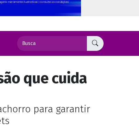
são que cuida
achorro para garantir
ets