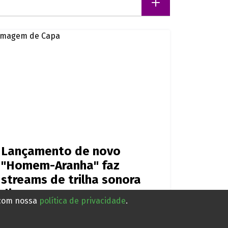
Lançamento de novo
"Homem-Aranha" faz
streams de trilha sonora
dispararem
 com nossa
política de privacidade
.
Há 15 horas