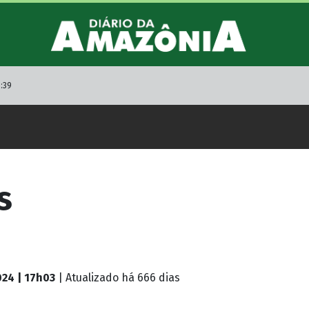
5:39
s
024 | 17h03
| Atualizado
há 666 dias