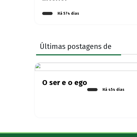
Há 574 dias
Últimas postagens de
O ser e o ego
Há 454 dias