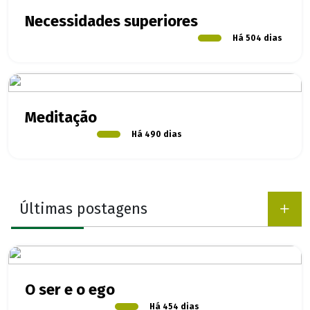
Necessidades superiores
Há 504 dias
Meditação
Há 490 dias
Últimas postagens
O ser e o ego
Há 454 dias