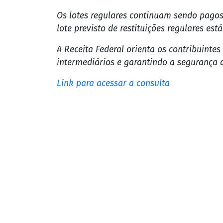
enviar uma declaração de IRPF relativa a e
A página
Download do Programa de Impos
programas geradores de declaração dos an
Diferença em relação aos lotes regulares
A Receita Federal ressalta que este lote es
- Não integra o calendário regular de rest
- É destinado a contribuintes que não ap
- Possui cronograma próprio, com pagamen
Os lotes regulares continuam sendo pagos
lote previsto de restituições regulares está
A Receita Federal orienta os contribuinte
intermediários e garantindo a segurança 