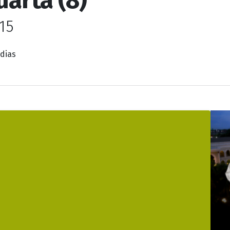
onsulta a lote especia
uarta (8)
15
 dias