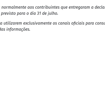
xercícios anteriores para receber seus valores.
to de Renda — Receita Federal
traz instruções para o pr
os anteriores.
pecial de restituição automática:
ituições do IRPF 2026, que seguem seu calendário previst
resentaram declaração;
to em parcela única em 15 de julho.
 normalmente aos contribuintes que entregaram a declar
 previsto para o dia 31 de julho.
s a utilizarem exclusivamente os canais oficiais para co
das informações.