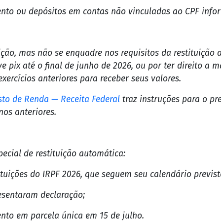
ta Federal
, será possível acessar a declaração gerada 
 tradicional, permitindo:
ecessário;
o do processamento.
clusivamente:
CPF do contribuinte.
to ou depósitos em contas não vinculadas ao CPF info
uição, mas não se enquadre nos requisitos da restituição
 pix até o final de junho de 2026, ou por ter direito a m