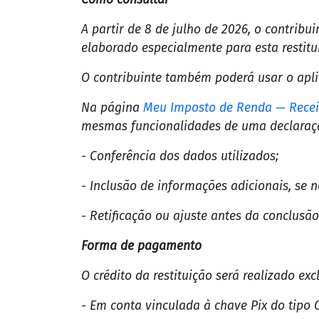
- Não estavam obrigados a entregar a decl
- Não apresentaram declaração por iniciat
- Tiveram imposto de renda retido na font
- Possuem valores a restituir, limitados a 
- Estavam com CPF em situação regular e 
Aproximadamente 3,5 milhões de contribui
restituições.
Como consultar
A partir de 8 de julho de 2026, o contribu
elaborado especialmente para esta restitu
O contribuinte também poderá usar o aplic