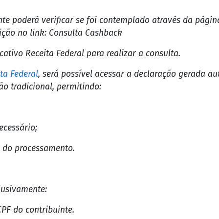
aração do IRPF relativa ao exercício de 2025;
iva própria;
e ao longo de 2024;
até R$ 1.000 por contribuinte;
possuíam chave Pix vinculada ao CPF no final do mês de
ntes receberão a restituição nesta etapa, com a liberaç
inte poderá verificar se foi contemplado através da pági
ição no link: Consulta Cashback
ativo Receita Federal para realizar a consulta.