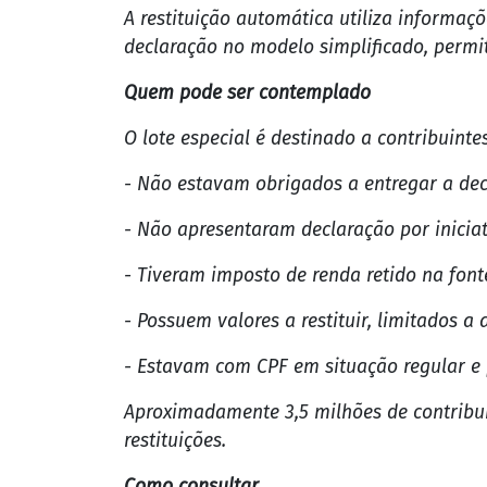
stá disponível, a partir desta quarta-feir
(IRPF), iniciativa conhecida como "cashbac
O pagamento dos valores apurados será ef
chave Pix do tipo CPF.
Têm direito à restituição neste lote os c
estarem obrigados, mas que apuraram valo
A restituição automática utiliza informa
declaração no modelo simplificado, permiti
Quem pode ser contemplado
O lote especial é destinado a contribuint