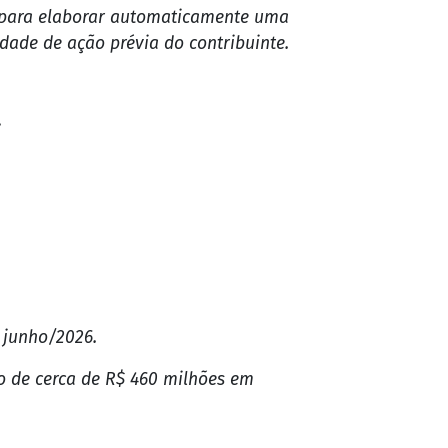
ática do Imposto de Renda da Pessoa Física
nte na conta do contribuinte vinculada à
 de Renda Pessoa Física em 2025 por não
 de 2024.
al para elaborar automaticamente uma
idade de ação prévia do contribuinte.
: