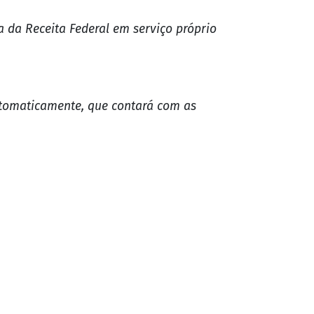
 junho/2026.
ão de cerca de R$ 460 milhões em
na da Receita Federal em serviço próprio