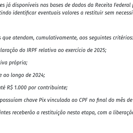
a (8/7), a consulta ao lote especial de restituição autom
k".
etuado no decorrer do dia 15 de julho de 2026, diretame
ontribuintes que não entregaram a declaração de Imposto
res que os credenciaram para restituição durante o ano
ções já disponíveis nas bases de dados da Receita Feder
ndo identificar eventuais valores a restituir sem necess
es que atendam, cumulativamente, aos seguintes critérios