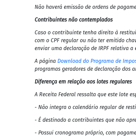
Na página
Meu Imposto de Renda — Recei
mesmas funcionalidades de uma declaração
- Conferência dos dados utilizados;
- Inclusão de informações adicionais, se n
- Retificação ou ajuste antes da conclusã
Forma de pagamento
O crédito da restituição será realizado ex
- Em conta vinculada à chave Pix do tipo 
Não haverá emissão de ordens de pagamen
Contribuintes não contemplados
Caso o contribuinte tenha direito à restit
com o CPF regular ou não ter emitido chave