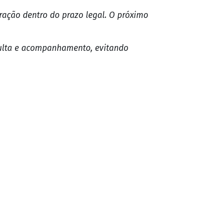
eenchimento online ou através dos
o.
ação dentro do prazo legal. O próximo
nsulta e acompanhamento, evitando