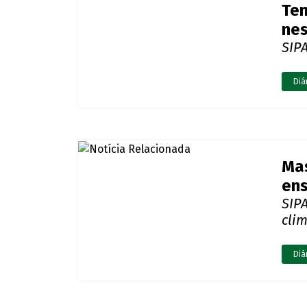
Tem
nes
SIP
Diá
Mas
ens
SIP
cli
Diá