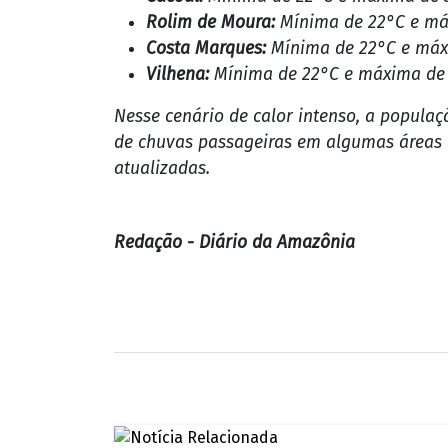
Ji-Paraná:
Mínima de 22°C e máxima de
Cacoal:
Mínima de 22°C e máxima de 
Rolim de Moura:
Mínima de 22°C e má
Costa Marques:
Mínima de 22°C e máx
Vilhena:
Mínima de 22°C e máxima de
Nesse cenário de calor intenso, a populaç
de chuvas passageiras em algumas áreas 
atualizadas.
Redação - Diário da Amazônia