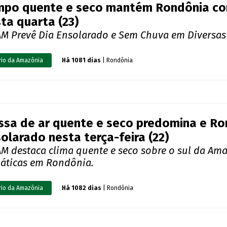
po quente e seco mantém Rondônia com
ta quarta (23)
AM Prevê Dia Ensolarado e Sem Chuva em Diversa
rio da Amazônia
Há 1081 dias
| Rondônia
sa de ar quente e seco predomina e Ron
olarado nesta terça-feira (22)
AM destaca clima quente e seco sobre o sul da Am
máticas em Rondônia.
rio da Amazônia
Há 1082 dias
| Rondônia