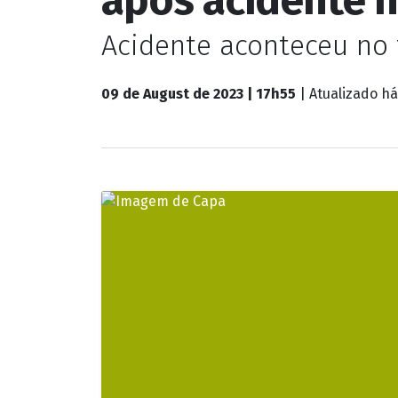
Rondônia
Motorista prest
após acidente 
Acidente aconteceu no t
09 de August de 2023 | 17h55
| Atualizado
há