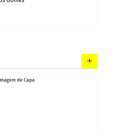
preferencial em Porto Velho
m cruzamento na rua Abunã
sta em estado crítico em
los Gomes