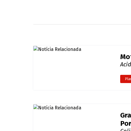
As vítimas foram encaminhadas e atendida
II, em Porto Velho. Mas na tarde desta quar
Até o momento, não é possível saber o qu
ENTRE NO NOSSO GRUPO DO WHATSAPP E F
Redação SGC