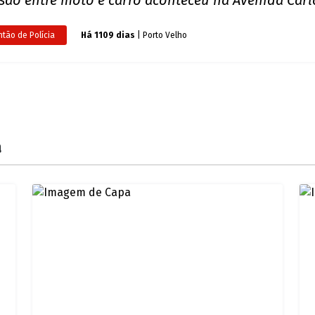
otaxista fica ferido após carro invadir 
dente ocorreu na manhã desta quarta-feira em u
ntão de Polícia
Há 1099 dias
| Porto Velho
ve acidente de trânsito deixa motocicli
to Velho
isão entre moto e carro aconteceu na Avenida Car
ntão de Polícia
Há 1109 dias
| Porto Velho