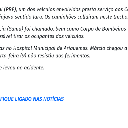
Reprodução/Redes Sociais
s Correios morreu na tarde desta quarta-feira (9). Márci
 carretas na BR-364 na última terça-feira.
 O trecho em que o acidente aconteceu fica entre as cida
l (PRF), um dos veículos envolvidos presta serviço aos C
viajava sentido Jaru. Os caminhões colidiram neste trecho
ia (Samu) foi chamado, bem como Corpo de Bombeiros e a 
sível tirar os ocupantes dos veículos.