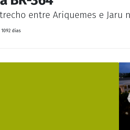
ador de serviço dos 
na BR-364
recho entre Ariquemes e Jaru na
 1092 dias