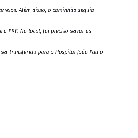
o Augusto da Silva foi um dos quatro
des de Ariquemes e Jaru, ambas em
orreios. Além disso, o caminhão seguia
.
PRF. No local, foi preciso serrar as