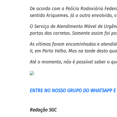
Motorista prestador de serviço dos Correios morre
após acidente na BR-364
Um motorista prestador de serviços para o
envolvidos em um acidente envolvendo das
A colisão frontal envolveu duas carretas.
Rondônia.
Relembre o caso aqui
De acordo com a Polícia Rodoviária Federa
sentido Ariquemes. Já o outro envolvido, 
O Serviço de Atendimento Móvel de Urgênc
portas das carretas. Somente assim foi pos