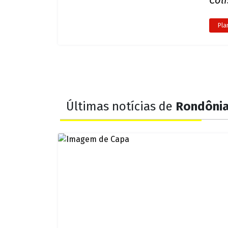
Mot
Aci
Pla
Gra
Por
Col
Pla