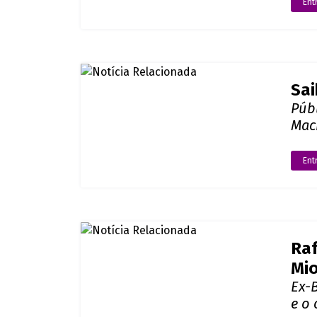
Ent
Sai
Púb
Mac
Ent
Raf
Mi
Ex-
e o 