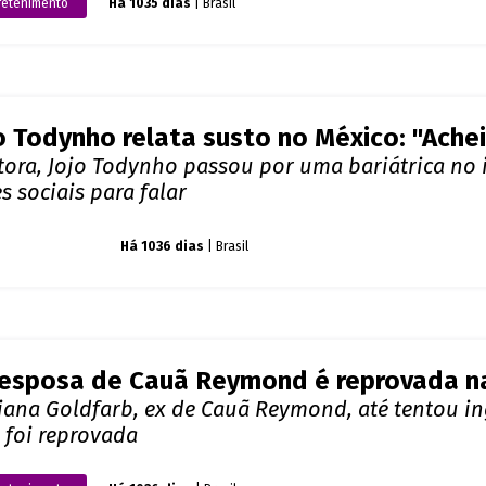
retenimento
Há 1035 dias
| Brasil
o Todynho relata susto no México: "Achei
tora, Jojo Todynho passou por uma bariátrica no i
s sociais para falar
o dos famosos
Há 1036 dias
| Brasil
esposa de Cauã Reymond é reprovada na
iana Goldfarb, ex de Cauã Reymond, até tentou i
 foi reprovada