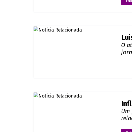
Ent
Lui
O a
jorn
Gir
Inf
Um 
rel