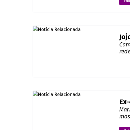
Ent
Joj
Can
rede
Gir
Ex-
Mar
mas