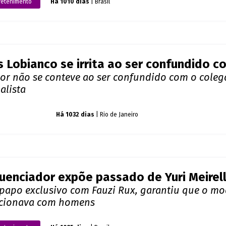
retenimento
Há 1010 dias
| Brasil
s Lobianco se irrita ao ser confundido 
tor não se conteve ao ser confundido com o coleg
alista
o dos famosos
Há 1032 dias
| Rio de Janeiro
luenciador expõe passado de Yuri Meirel
papo exclusivo com Fauzi Rux, garantiu que o mod
acionava com homens