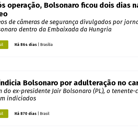
s operação, Bolsonaro ficou dois dias n
deo
eos de câmeras de segurança divulgados por jor
sonaro dentro da Embaixada da Hungria
il
Há 864 dias
| Brasília
indicia Bolsonaro por adulteração no ca
 do ex-presidente Jair Bolsonaro (PL), o tenente-
am indiciados
il
Há 870 dias
| Brasil