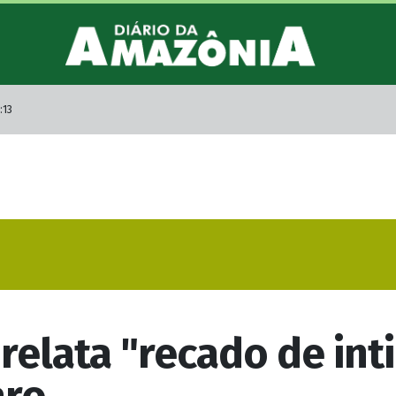
:13
relata "recado de in
aro