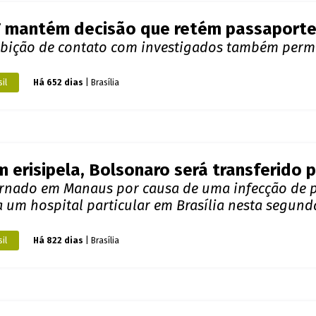
F mantém decisão que retém passaporte
ibição de contato com investigados também per
il
Há 652 dias
| Brasília
 erisipela, Bolsonaro será transferido p
ernado em Manaus por causa de uma infecção de pel
a um hospital particular em Brasília nesta segund
il
Há 822 dias
| Brasília