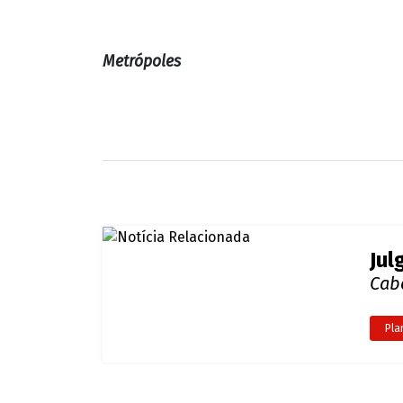
Metrópoles
Jul
Cab
Pla