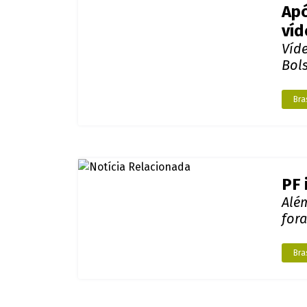
Apó
ví
Víd
Bol
Bras
PF 
Além
for
Bras