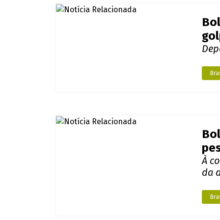
Bol
go
Dep
Bras
Bol
pes
À c
da 
Bras