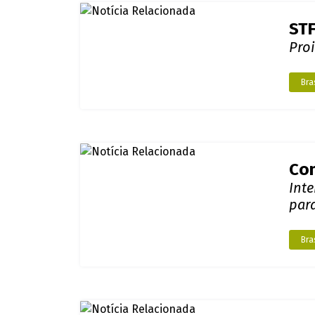
ST
Pro
Bras
Com
Int
par
Bras