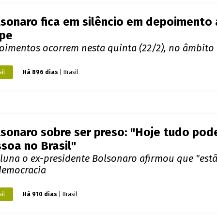
sonaro fica em silêncio em depoimento 
lpe
oimentos ocorrem nesta quinta (22/2), no âmbito
il
Há 896 dias
| Brasil
sonaro sobre ser preso: "Hoje tudo po
soa no Brasil"
oluna o ex-presidente Bolsonaro afirmou que "es
democracia
il
Há 910 dias
| Brasil