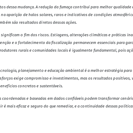
tos dessa mudança. A redução da fumaça contribui para melhor qualidade d
na aparição de halos solares, raros e indicativos de condições atmosférica
ambém são resultados diretos dessas ações.
ignificam o fim dos riscos. Estiagens, alterações climáticas e práticas 
venção e o fortalecimento da fiscalização permanecem essenciais para gar
 produtores rurais e comunidades locais é igualmente fundamental, pois aç
tecnologia, planejamento e educação ambiental é a melhor estratégia par
sforços exige compromisso e investimentos, mas os resultados positivos, vi
enefícios concretos e sustentáveis.
 coordenadas e baseadas em dados confiáveis podem transformar cenários
nir é mais eficaz e seguro do que remediar, e a continuidade dessas polític