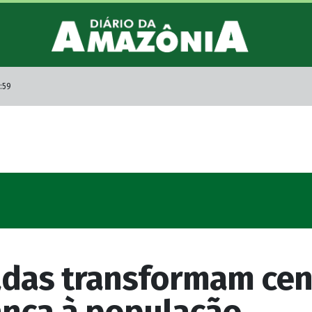
:59
das transformam cen
ança à população