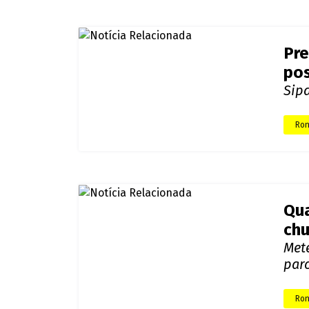
Pre
pos
Sip
Ron
Qua
chu
Met
par
Ron