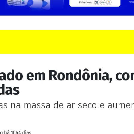
ado em Rondônia, com
das
s na massa de ar seco e aume
do
há 1064 dias