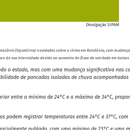
Divulgação SIPAM
mazônia (Sipam) traz novidades sobre o clima em Rondônia, com mudanças 
o de sua intensidade devido ao aumento do fluxo de umidade em baixos n
odo o estado, mas com uma mudança significativa nas con
ibilidade de pancadas isoladas de chuva acompanhadas d
ariar entre a mínima de 24°C e a máxima de 34°C, propo
 podem registrar temperaturas entre 24°C e 37°C, com u
 parcialmente nublado, com uma mínima de 23°C e uma m