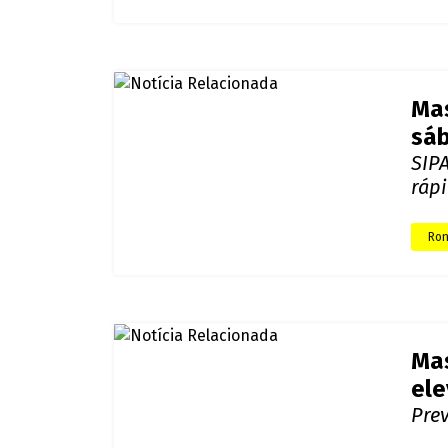
Ma
sá
SIP
ráp
Ron
Ma
el
Pre