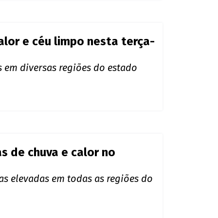
dônia: sol forte e calor
ade de chuvas isoladas
lor e céu limpo nesta terça-
 em diversas regiões do estado