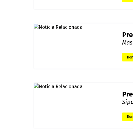
Pre
dom
Cli
est
Ron
Pre
Mas
Ron