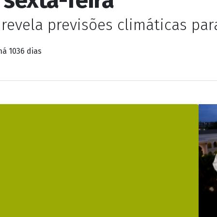
ente e tempo aberto
sexta-feira
revela previsões climáticas par
há 1036 dias