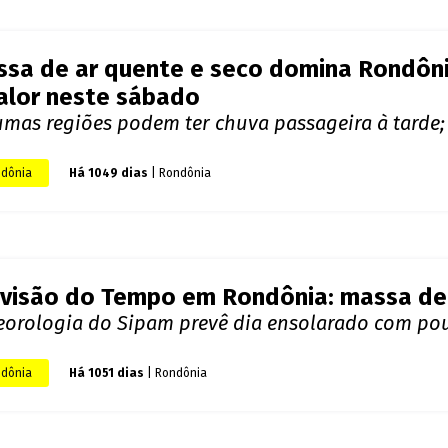
visão do tempo para Rondônia: Chuvas i
am alerta para aumento das chuvas em todo o es
dônia
Há 1047 dias
| Rondônia
sa de ar quente e seco domina Rondônia
alor neste sábado
umas regiões podem ter chuva passageira à tarde; 
dônia
Há 1049 dias
| Rondônia