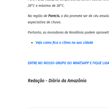
A Divisão de Meteorologia do Sistema de Proteção da
Uma massa de ar quente e seco continua a predomin
A previsão indica que o sol forte e o calor serão co
podem experimentar chuvas rápidas e isoladas durante
Madeira, a Ponta do Abunã e o Nordeste de Rondônia
Para
Porto Velho
, as temperaturas devem oscilar en
26°C e máxima de 38°C.
Na região de
Parecis
, o dia promete ser de céu enso
expectativa de chuva.
Portanto, os moradores de Rondônia podem aproveitar
Veja como fica o clima na sua cidade