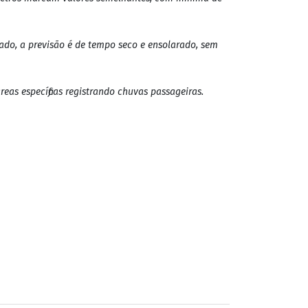
máticas em Rondônia para esta sexta-feira (06).
 nublado. No entanto, algumas regiões do estado
Velho, os Vales do Mamoré, Guaporé e Jamari, o Baixo
metros marcam valores semelhantes, com mínima de
ado, a previsão é de tempo seco e ensolarado, sem
as específicas registrando chuvas passageiras.