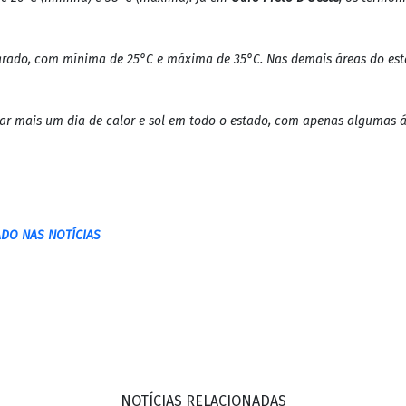
 Amazônia (Sipam) traz informações atualizadas sobre as condições cli
ar, mantendo o tempo aberto em todo o estado.
nstantes em todas as áreas, com variações de céu claro a parcialmente
 a tarde e a noite. Isso é especialmente válido para a capital, Porto 
.
tre 26°C (mínima) e 38°C (máxima). Já em
Ouro Preto D’Oeste
, os termô
larado, com mínima de 25°C e máxima de 35°C. Nas demais áreas do est
 mais um dia de calor e sol em todo o estado, com apenas algumas áre