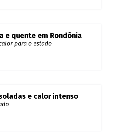
s de chuva e calor no
as elevadas em todas as regiões do
da e quente em Rondônia
calor para o estado