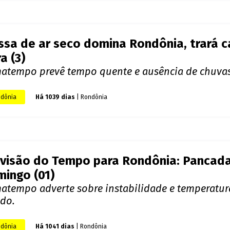
visão do Tempo para quarta-feira em Ron
enso
am alerta para temperaturas elevadas e possibilid
dônia
Há 1038 dias
| Rondônia
sa de ar seco domina Rondônia, trará ca
ra (3)
matempo prevê tempo quente e ausência de chuvas
dônia
Há 1039 dias
| Rondônia