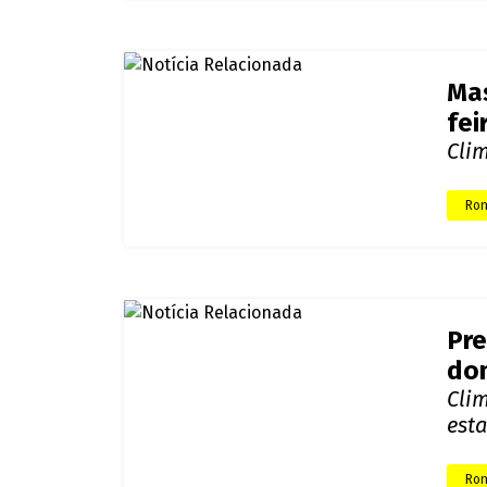
Pre
int
Sip
Ron
Mas
fei
Cli
Ron