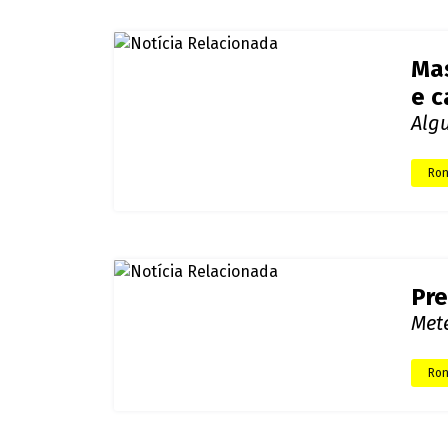
Pre
Sip
Ron
Mas
e c
Alg
Ron