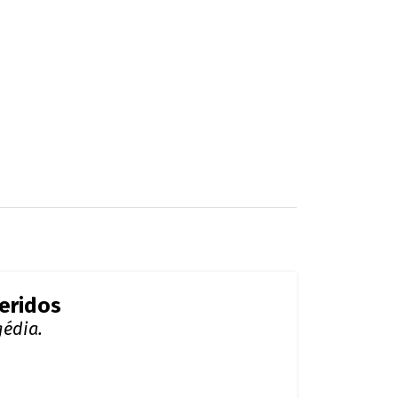
eridos
gédia.