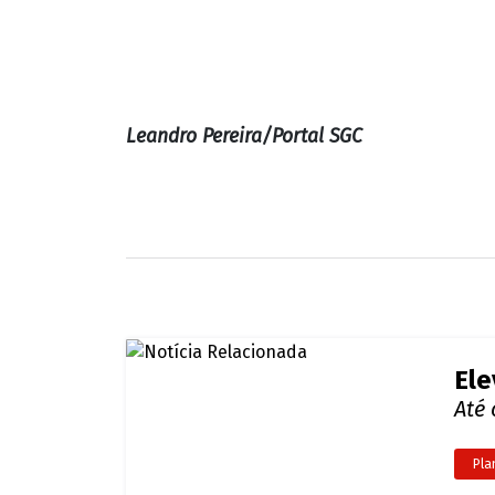
Leandro Pereira/Portal SGC
Ele
Até
Pla