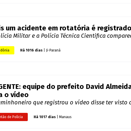
s um acidente em rotatória é registrado
lícia Militar e a Polícia Técnica Cientifica compar
dônia
Há 1016 dias
| Ji-Paraná
ENTE: equipe do prefeito David Almeida
a o vídeo
minhoneiro que registrou o vídeo disse ter visto 
ntão de Polícia
Há 1017 dias
| Manaus