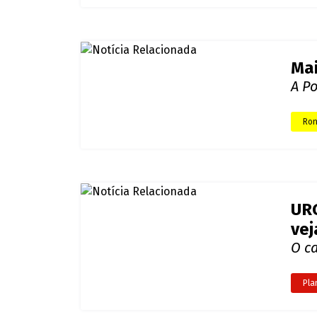
Mai
A Po
Ron
URG
vej
O ca
Pla