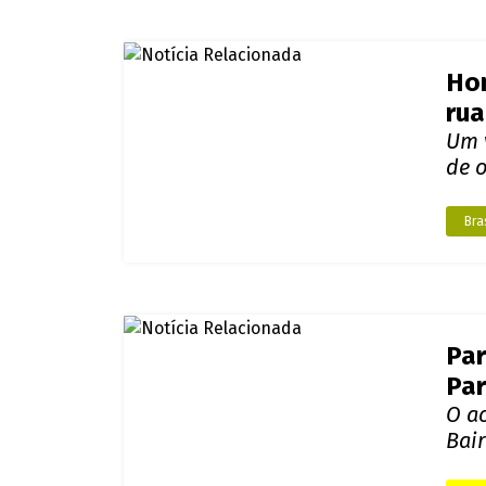
Hom
rua
Um 
de 
Bras
Par
Par
O a
Bair