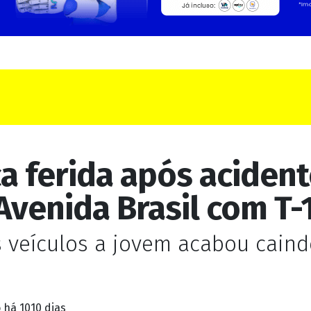
ca ferida após aciden
venida Brasil com T-
 veículos a jovem acabou caind
o
há 1010 dias