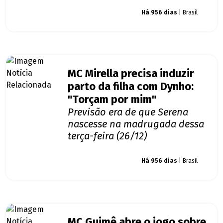
Giro dos famosos
Há 956 dias
| Brasil
MC Mirella precisa induzir
parto da filha com Dynho:
"Torçam por mim"
Previsão era de que Serena
nascesse na madrugada dessa
terça-feira (26/12)
Giro dos famosos
Há 956 dias
| Brasil
MC Guimê abre o jogo sobre