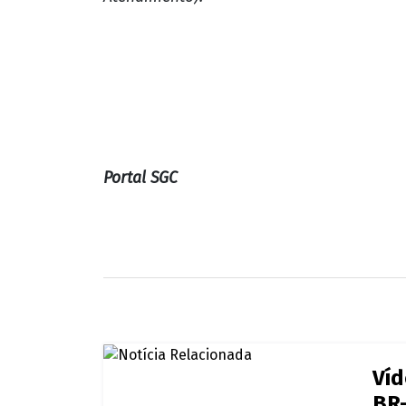
Portal SGC
Víd
BR-