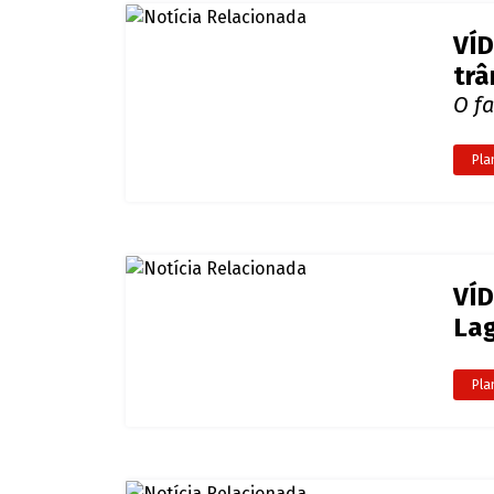
VÍD
trâ
O fa
Pla
VÍD
La
Pla