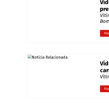
Víd
pre
Vít
Bom
Pla
Víd
car
Vít
Pla