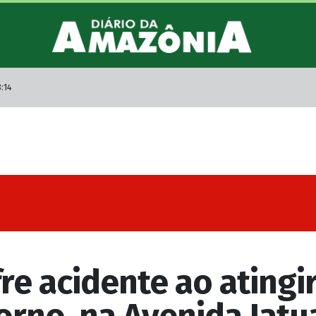
:14
re acidente ao atingir
rno, na Avenida Jatu