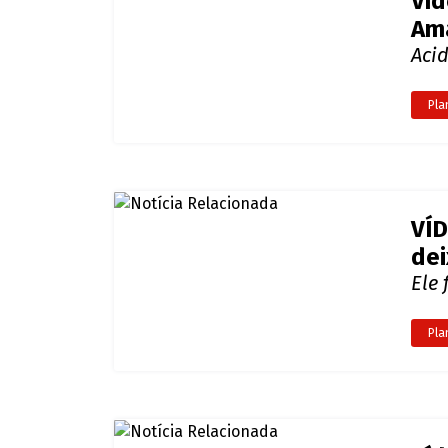
Víd
Am
Acid
Pla
VÍD
dei
Ele
Pla