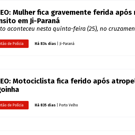
EO: Mulher fica gravemente ferida após
nsito em Ji-Paraná
to aconteceu nesta quinta-feira (25), no cruzame
ntão de Polícia
Há 834 dias
| Ji-Paraná
EO: Motociclista fica ferido após atrope
goinha
ntão de Polícia
Há 835 dias
| Porto Velho