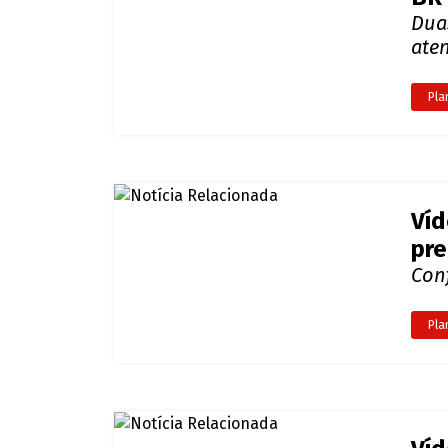
Dua
aten
Pla
Víd
pre
Con
Pla