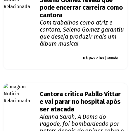
Selena Gomez revela que
pode encerrar carreira como
cantora
Com trabalhos como atriz e
cantora, Selena Gomez garantiu
que deseja produzir mais um
álbum musical
Giro dos famosos
Há 945 dias
| Mundo
Cantora critica Pabllo Vittar
e vai parar no hospital após
ser atacada
Alanna Sarah, A Dama do
Pagode, foi bombardeada por
haters depois de opinar sobre o