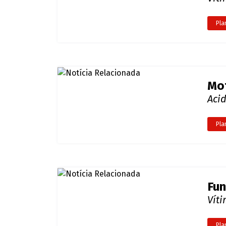
Le
Víti
Pla
VÍD
Víti
Pla
Mot
Aci