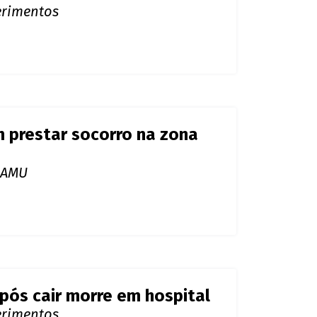
am atendimento do SAMU
por motocicleta na zona
ferimentos
m prestar socorro na zona