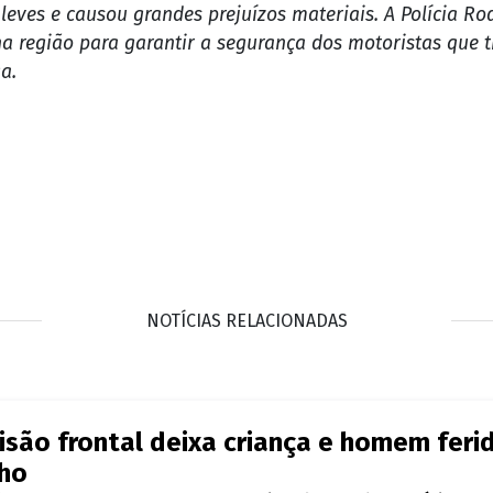
rado no Anel Viário de Ji-Paraná, envolvendo uma carreta carregada de soj
ta.
rio, próximo ao viaduto construído recentemente. A carr
ndutor e sua esposa, que estavam na cabine, sofreram ape
a cabine.
leves e causou grandes prejuízos materiais. A Polícia Ro
na região para garantir a segurança dos motoristas que t
a.