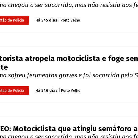
lho
dente ocorreu no bairro Aponiã; vítimas receber
ntão de Polícia
Há 540 dias
| Porto Velho
EO: Ciclista morre após ser atropelado 
ste
ma chegou a ser socorrida, mas não resistiu aos 
ntão de Polícia
Há 545 dias
| Porto Velho
orista atropela motociclista e foge se