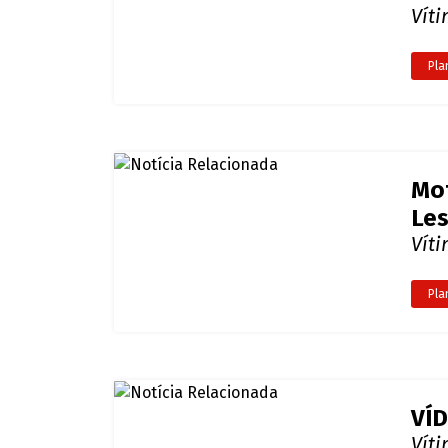
Ve
Aci
Pla
VÍD
Le
Víti
Pla
Mot