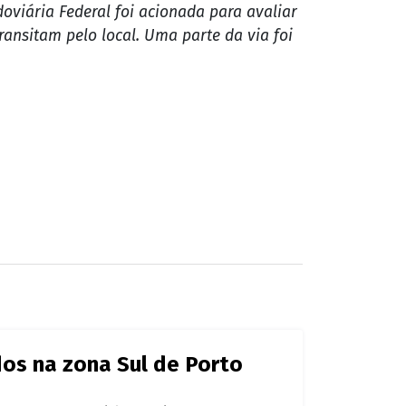
a. O veículo tombou após o estirante do último
eta seguia sentido Porto Velho quando
nas escoriações leves. Para sair do
doviária Federal foi acionada para avaliar
ransitam pelo local. Uma parte da via foi