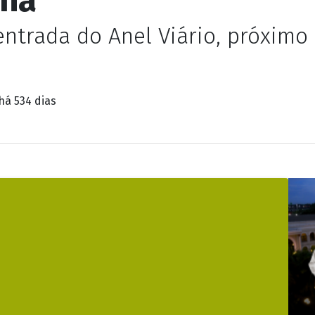
da de soja tomba na 
aná
entrada do Anel Viário, próximo
há 534 dias