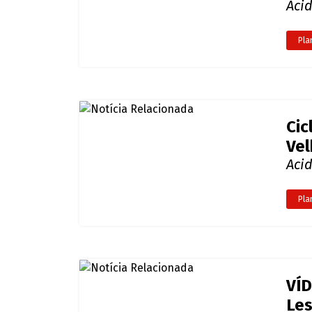
Col
Ve
Aci
Pla
Cic