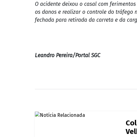
Na manhã desta terça-feira (18), um acidente foi regist
cavalinho se soltar, conforme relato do próprio motoris
O acidente ocorreu na entrada do Anel Viá
ocorreu o sinistro. Apesar do susto, o co
veículo, eles precisaram quebrar o vidro d
O acidente deixou o casal com ferimentos 
os danos e realizar o controle do tráfego 
fechada para retirada da carreta e da carg
Leandro Pereira/Portal SGC