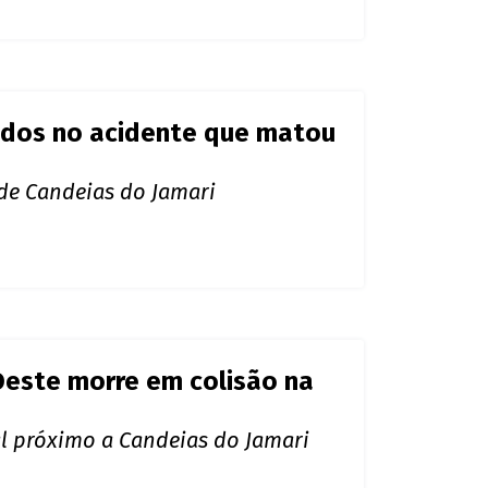
o por carreta na BR-364
rimentos
idos no acidente que matou
 de Candeias do Jamari