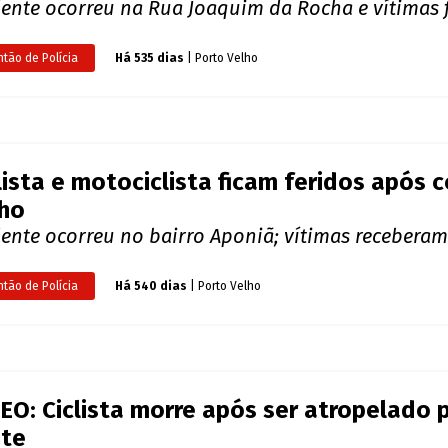
NOTÍCIAS RELACIONADAS
isão frontal deixa criança e homem feri
lho
dente ocorreu na Rua Joaquim da Rocha e vítimas
ntão de Polícia
Há 535 dias
| Porto Velho
lista e motociclista ficam feridos após 