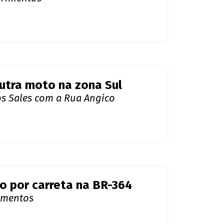
 SAMU
pós cair morre em hospital
ferimentos
outra moto na zona Sul
s Sales com a Rua Angico