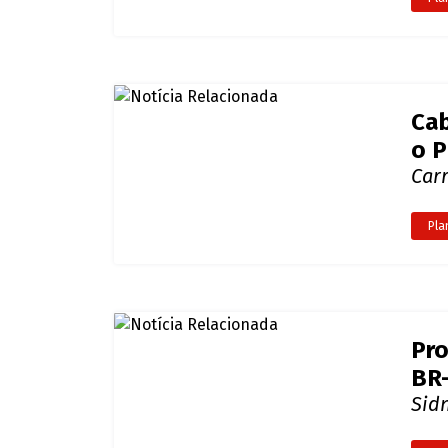
Pla
Fun
Víti
Pla
Cab
o P
Carr