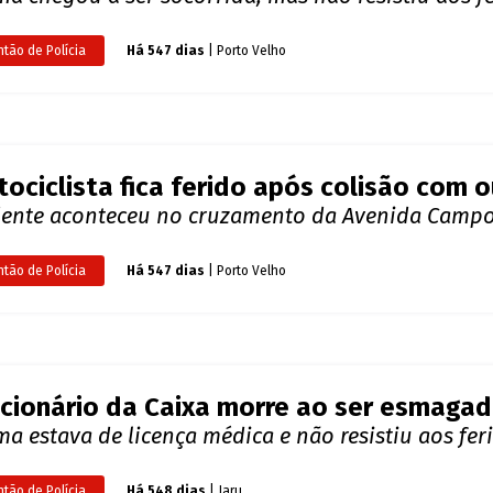
ste
ma sofreu ferimentos graves e foi socorrida pelo
ntão de Polícia
Há 546 dias
| Porto Velho
EO: Motociclista que atingiu semáforo a
ma chegou a ser socorrida, mas não resistiu aos 
ntão de Polícia
Há 547 dias
| Porto Velho
ociclista fica ferido após colisão com 
dente aconteceu no cruzamento da Avenida Campo