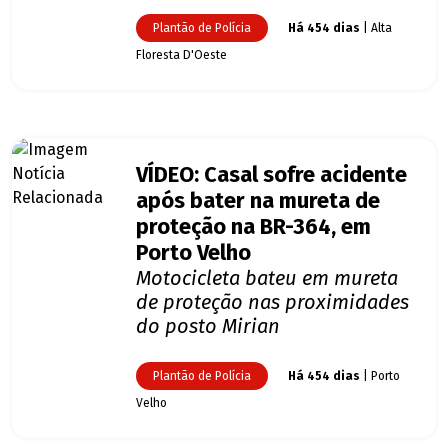
Plantão de Polícia
Há 454 dias
| Alta
Floresta D'Oeste
VÍDEO: Casal sofre acidente
após bater na mureta de
proteção na BR-364, em
Porto Velho
Motocicleta bateu em mureta
de proteção nas proximidades
do posto Mirian
Plantão de Polícia
Há 454 dias
| Porto
Velho