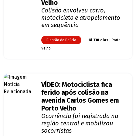
Velho
Colisão envolveu carro,
motocicleta e atropelamento
em sequência
Plantão de Polícia
Há 330 dias
| Porto
Velho
VÍDEO: Motociclista fica
ferido após colisão na
avenida Carlos Gomes em
Porto Velho
Ocorrência foi registrada na
região central e mobilizou
socorristas