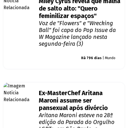
Miley Cyrus revela que malha
de salto alto: "Quero
feminilizar espaços"
Voz de "Flowers" e "Wrecking
Ball" foi capa do Pop Issue da
W Magazine lançado nesta
segunda-feira (3)
Giro dos famosos
Há 796 dias
| Mundo
Ex-MasterChef Aritana
Maroni assume ser
pansexual após divórcio
Aritana Maroni esteve na 28ª
edição da Parada do Orgulho